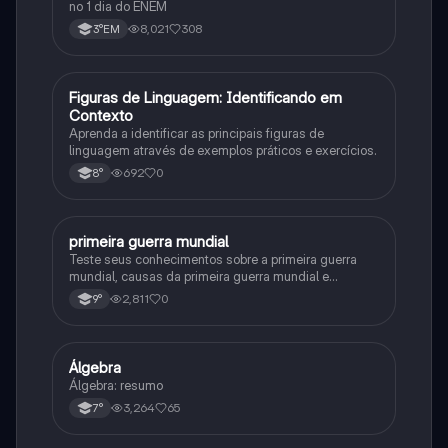
no 1 dia do ENEM
8,021
308
3°EM
F
Figuras de Linguagem: Identificando em
Português
Contexto
Aprenda a identificar as principais figuras de
linguagem através de exemplos práticos e exercícios.
692
0
8°
primeira guerra mundial
História
Teste seus conhecimentos sobre a primeira guerra
mundial, causas da primeira guerra mundial e
consequências da Primeira Guerra Mundial, fases da
2,811
0
9°
primeira guerra mundial
Álgebra
Matematica
Álgebra: resumo
3,264
65
7°