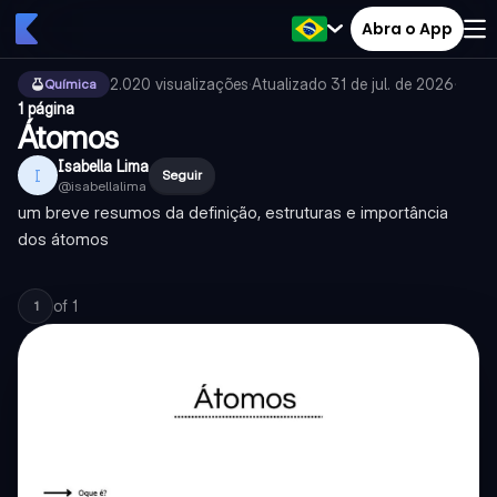
Abra o App
2.020
visualizações
·
Atualizado
31 de jul. de 2026
·
Química
1 página
Átomos
Isabella Lima
I
Seguir
@
isabellalima
um breve resumos da definição, estruturas e importância
dos átomos
of
1
1