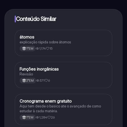
determinadas funcionalidades da aplicação, pode
adquirir o Knowunity Pro.
Conteúdo Similar
átomos
Química
explicação rápida sobre átomos
1,174
15
1°EM
Funções inorgânicas
Química
Revisão
371
6
2°EM
Cronograma enem gratuito
Português
Aqui tem desde o basico ate o avançado de como
estudar à cada matéria.
1,284
26
1°EM