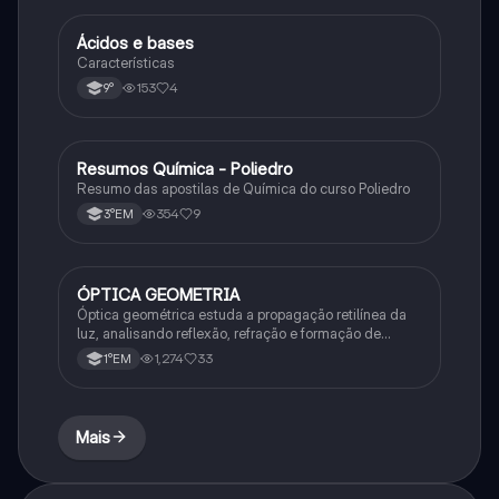
Ácidos e bases
Química
Características
153
4
9°
Resumos Química - Poliedro
Química
Resumo das apostilas de Química do curso Poliedro
354
9
3°EM
ÓPTICA GEOMETRIA
Química
Óptica geométrica estuda a propagação retilínea da
luz, analisando reflexão, refração e formação de
imagens em espelhos e lentes. Usa princípios como
1,274
33
1°EM
os de Snell-Descartes e Fermat.
Mais