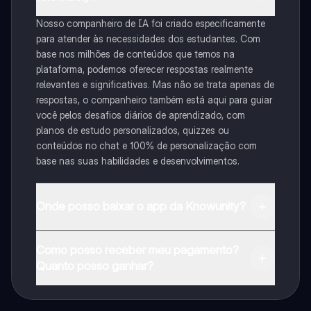
Nosso companheiro de IA foi criado especificamente
para atender às necessidades dos estudantes. Com
base nos milhões de conteúdos que temos na
plataforma, podemos oferecer respostas realmente
relevantes e significativas. Mas não se trata apenas de
respostas, o companheiro também está aqui para guiar
você pelos desafios diários de aprendizado, com
planos de estudo personalizados, quizzes ou
conteúdos no chat e 100% de personalização com
base nas suas habilidades e desenvolvimentos.
Onde posso baixar o app da Knowunity?
Pode descarregar a aplicação na Google Play Store e
Como posso receber meu pagamento?
na Apple App Store.
Quanto posso ganhar?
Sim, tem acesso gratuito ao conteúdo da aplicação e
ao nosso companheiro de IA. Para desbloquear