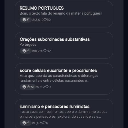
RESUMO PORTUGUÊS
Português
Bom, o texto fala do resumo da matéria português!
3,012
52
8°
Orações subordinadas substantivas
Português
Português
5,970
82
8°
sobre celulas eucarionte e procariontes
Biologia
Este quiz aborda as características e diferenças
fundamentais entre células eucariontes e
procariontes.
726
0
1°EM
iluminismo e pensadores iluministas
História
Teste seus conhecimentos sobre o Iluminismo e seus
principais pensadores, explorando suas ideias e
impacto histórico.
1,075
0
8°