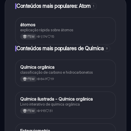
Conteúdos mais populares: Atom
1
átomos
Química
explicação rápida sobre átomos
1,174
15
1°EM
Conteúdos mais populares de Química
9
Química orgânica
Química
classificação de carbono e hidrocarbonetos
849
19
1°EM
Química ilustrada - Química orgânica
Química
Livro interativo de química orgânica
915
31
1°EM
Estequiometria
Química