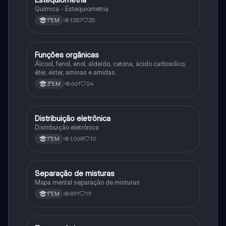
Química - Estequiometria
1,557
25
1°EM
Funções orgânicas
Química
Álcool, fenol, enol, aldeído, cetona, ácido carboxilíco,
éter, éster, aminas e amidas.
661
24
3°EM
Distribuição eletrônica
Química
Distribuição eletrônica
1,068
10
1°EM
Separação de misturas
Química
Mapa mental separação de misturas
891
19
1°EM