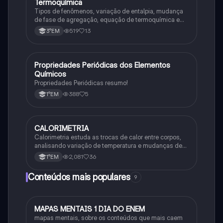
Termoquímica
Química
Tipos de fenômenos, variação de entalpia, mudança
de fase de agregação, equação de termoquímica e
entalpia de formação
519
13
3°EM
Propriedades Periódicas dos Elementos
Química
Químicos
Propriedades Periódicas resumo!
388
5
1°EM
CALORIMETRIA
Química
Calorimetria estuda as trocas de calor entre corpos,
analisando variação de temperatura e mudanças de
estado físico. Usa conceitos como calor sensível,
2,081
36
1°EM
latente e capacidade térmica.
Conteúdos mais populares
9
MAPAS MENTAIS 1 DIA DO ENEM
Português
mapas mentais, sobre os conteúdos que mais caem