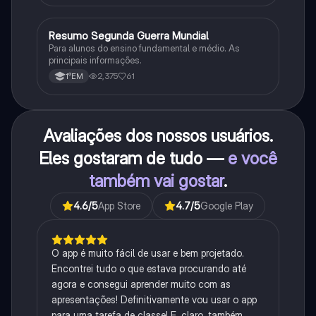
Resumo Segunda Guerra Mundial
História
Para alunos do ensino fundamental e médio. As
principais informações.
2,375
61
1°EM
Avaliações dos nossos usuários.
Eles gostaram de tudo —
e você
também vai gostar
.
4.6
/5
App Store
4.7
/5
Google Play
O app é muito fácil de usar e bem projetado.
Encontrei tudo o que estava procurando até
agora e consegui aprender muito com as
apresentações! Definitivamente vou usar o app
para uma tarefa de classe! E, claro, também