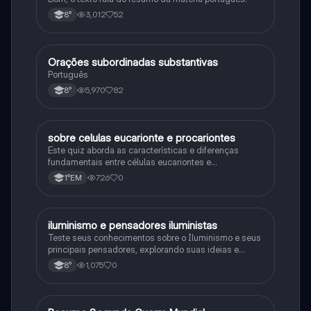
3,012
52
8°
Orações subordinadas substantivas
Português
Português
5,970
82
8°
sobre celulas eucarionte e procariontes
Biologia
Este quiz aborda as características e diferenças
fundamentais entre células eucariontes e
procariontes.
726
0
1°EM
iluminismo e pensadores iluministas
História
Teste seus conhecimentos sobre o Iluminismo e seus
principais pensadores, explorando suas ideias e
impacto histórico.
1,075
0
8°