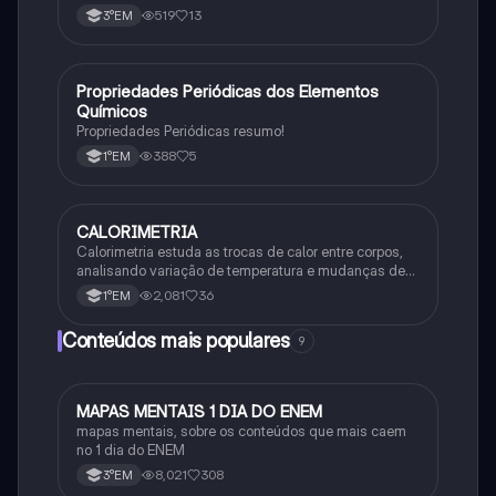
entalpia de formação
519
13
3°EM
Propriedades Periódicas dos Elementos
Química
Químicos
Propriedades Periódicas resumo!
388
5
1°EM
CALORIMETRIA
Química
Calorimetria estuda as trocas de calor entre corpos,
analisando variação de temperatura e mudanças de
estado físico. Usa conceitos como calor sensível,
2,081
36
1°EM
latente e capacidade térmica.
Conteúdos mais populares
9
MAPAS MENTAIS 1 DIA DO ENEM
Português
mapas mentais, sobre os conteúdos que mais caem
no 1 dia do ENEM
8,021
308
3°EM