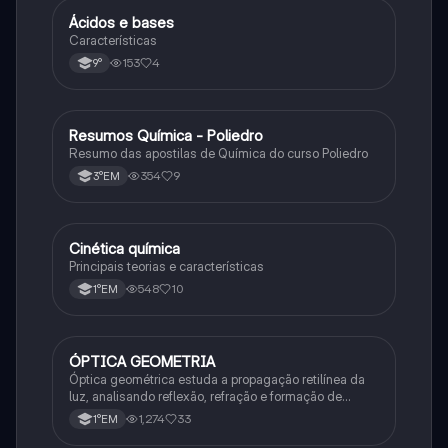
Ácidos e bases
Química
Características
153
4
9°
Resumos Química - Poliedro
Química
Resumo das apostilas de Química do curso Poliedro
354
9
3°EM
Cinética química
Química
Principais teorias e características
548
10
1°EM
ÓPTICA GEOMETRIA
Química
Óptica geométrica estuda a propagação retilínea da
luz, analisando reflexão, refração e formação de
imagens em espelhos e lentes. Usa princípios como
1,274
33
1°EM
os de Snell-Descartes e Fermat.