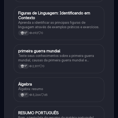
F
Figuras de Linguagem: Identificando em
Português
Contexto
Aprenda a identificar as principais figuras de
linguagem através de exemplos práticos e exercícios.
692
0
8°
primeira guerra mundial
História
Teste seus conhecimentos sobre a primeira guerra
mundial, causas da primeira guerra mundial e
consequências da Primeira Guerra Mundial, fases da
2,811
0
9°
primeira guerra mundial
Álgebra
Matematica
Álgebra: resumo
3,264
65
7°
RESUMO PORTUGUÊS
Português
Bom, o texto fala do resumo da matéria português!