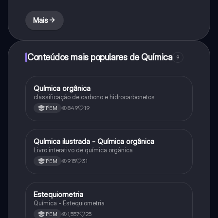
Mais
Conteúdos mais populares de Química
9
Química orgânica
Química
classificação de carbono e hidrocarbonetos
849
19
1°EM
Química ilustrada - Química orgânica
Química
Livro interativo de química orgânica
915
31
1°EM
Estequiometria
Química
Química - Estequiometria
1,557
25
1°EM