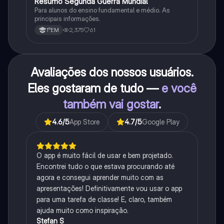
Resumo Segunda Guerra Mundial
História
Para alunos do ensino fundamental e médio. As
principais informações.
2,375
61
1°EM
Avaliações dos nossos usuários.
Eles gostaram de tudo —
e você
também vai gostar
.
4.6
/5
App Store
4.7
/5
Google Play
O app é muito fácil de usar e bem projetado.
Encontrei tudo o que estava procurando até
agora e consegui aprender muito com as
apresentações! Definitivamente vou usar o app
para uma tarefa de classe! E, claro, também
ajuda muito como inspiração.
Stefan S