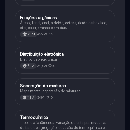
Funções orgânicas
Química
Álcool, fenol, enol, aldeído, cetona, ácido carboxilíco,
éter, éster, aminas e amidas.
661
24
3°EM
Distribuição eletrônica
Química
Distribuição eletrônica
1,068
10
1°EM
Separação de misturas
Química
Mapa mental separação de misturas
891
19
1°EM
Termoquímica
Química
Tipos de fenômenos, variação de entalpia, mudança
de fase de agregação, equação de termoquímica e