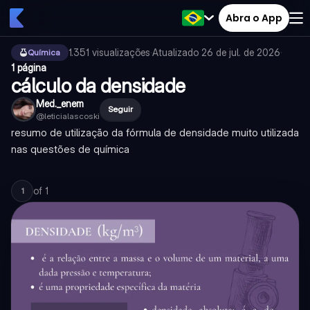
Abra o App
1.351
visualizações
·
Atualizado
26 de jul. de 2026
·
Química
1 página
cálculo da densidade
Med._enem
Seguir
@
leticialascoski
resumo de utilização da fórmula de densidade muito utilizada
nas questões de química
of
1
1