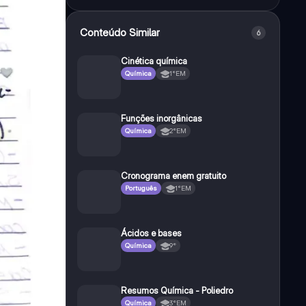
Conteúdo Similar
6
Cinética química
Química
1°EM
Funções inorgânicas
Química
2°EM
Cronograma enem gratuito
Português
1°EM
Ácidos e bases
Química
9°
Resumos Química - Poliedro
Química
3°EM