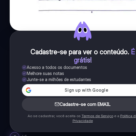
Cadastre-se para ver o conteúdo
.
É
grátis!
Acesso a todos os documentos
Melhore suas notas
Junte-se a milhões de estudantes
Cadastre-se com EMAIL
Ao se cadastrar, você aceita os
Termos de Serviço
e a
Política 
Privacidade