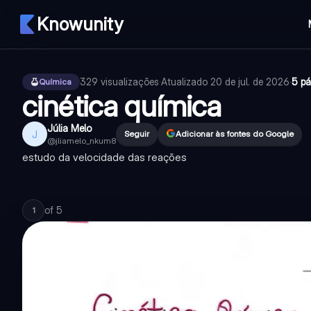
Knowunity
329
visualizações
·
Atualizado
20 de jul. de 2026
·
5 pá
Química
cinética química
Júlia Melo
J
Seguir
Adicionar às fontes do Google
@
jliamelo_nkum8
estudo da velocidade das reações
of
5
1