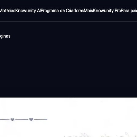
Matérias
Knowunity AI
Programa de Criadores
Mais
Knowunity Pro
Para pai
ginas