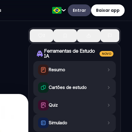
Entrar
Baixar app
s
3
Ferramentas de Estudo
NOVO
IA
Resumo
Cartões de estudo
Quiz
Simulado