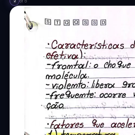
of
5
2