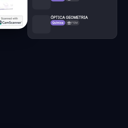
ÓPTICA GEOMETRIA
Química
1°EM