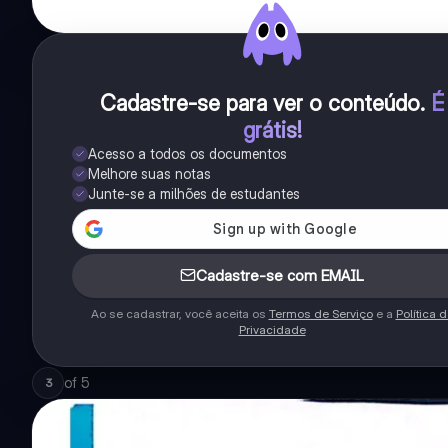
Cadastre-se para ver o conteúdo
.
É
grátis!
Acesso a todos os documentos
Melhore suas notas
Junte-se a milhões de estudantes
Cadastre-se com EMAIL
Ao se cadastrar, você aceita os
Termos de Serviço
e a
Política 
Privacidade
of
5
3