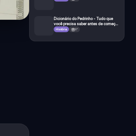
Dicionário do Pedrinho - Tudo que
você precisa saber antes de começar
a e studar o segundo reinado!
História
8°