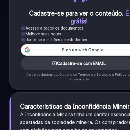
Cadastre-se para ver o conteúdo
.
É
grátis!
Acesso a todos os documentos
Melhore suas notas
Junte-se a milhões de estudantes
Cadastre-se com EMAIL
Ao se cadastrar, você aceita os
Termos de Serviço
e a
Política 
Privacidade
Características da Inconfidência Mineir
A Inconfidência Mineira tinha um caráter essenc
abastadas da sociedade mineira. Os conspirado
com eleições para escolha de governantes.