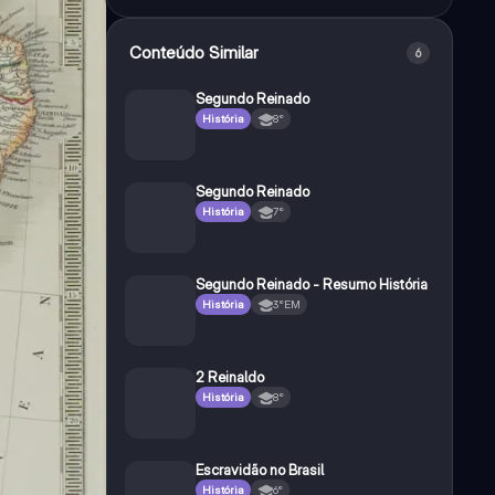
Conteúdo Similar
6
Segundo Reinado
História
8°
Segundo Reinado
História
7°
Segundo Reinado - Resumo História
História
3°EM
2 Reinaldo
História
8°
Escravidão no Brasil
História
6°