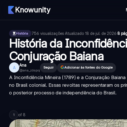
Knowunity
756
visualizações
·
Atualizado
18 de jul. de 2026
·
8 pá
História
História da Inconfidênc
Conjuração Baiana
Ana
A
Seguir
Adicionar às fontes do Google
@
ana_z6spq
A Inconfidência Mineira (1789) e a Conjuração Baiana
no Brasil colonial. Essas revoltas representaram os pr
o posterior processo de independência do Brasil.
of
8
1