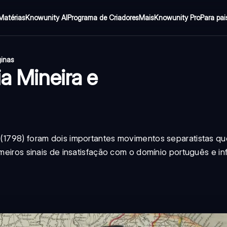
Matérias
Knowunity AI
Programa de Criadores
Mais
Knowunity Pro
Para pai
ginas
ia Mineira e
 (1798) foram dois importantes movimentos separatistas q
imeiros sinais de insatisfação com o domínio português e i