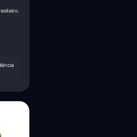
sileiro.
e
dência