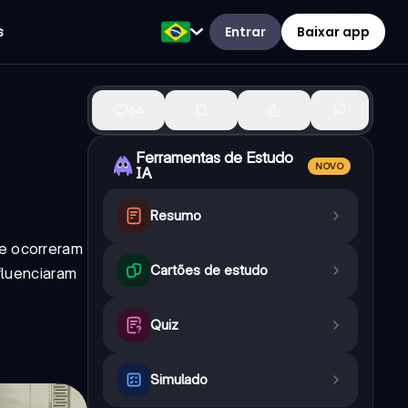
Entrar
Baixar app
s
64
Ferramentas de Estudo
NOVO
IA
Resumo
ue ocorreram
Cartões de estudo
nfluenciaram
Quiz
Simulado