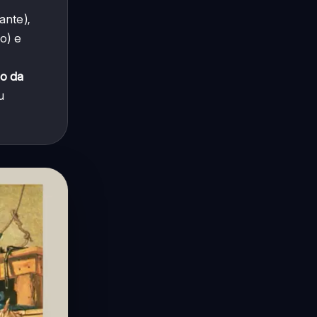
ante),
o) e
ão da
u