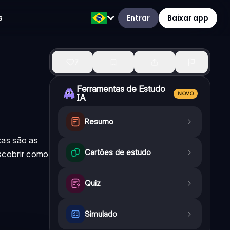
Entrar
Baixar app
s
7
Ferramentas de Estudo
NOVO
IA
Resumo
cas são as
Cartões de estudo
scobrir como
Quiz
Simulado