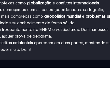
omplexas como
globalização
e
conflitos internacionais
.
a: começamos com as bases (coordenadas, cartografia,
es mais complexas como
geopolítica mundial
e
problemas u
indo seu conhecimento de forma sólida.
frequentemente no ENEM e vestibulares. Dominar esses
ualquer prova de geografia.
estões ambientais
aparecem em duas partes, mostrando s
hecer muito bem!