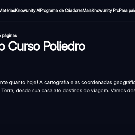
Matérias
Knowunity AI
Programa de Criadores
Mais
Knowunity Pro
Para pai
 páginas
 Curso Poliedro
nte quanto hoje! A cartografia e as coordenadas geográfi
a Terra, desde sua casa até destinos de viagem. Vamos de