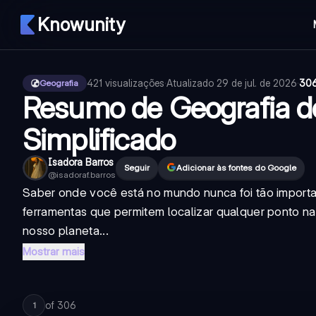
Knowunity
421
visualizações
·
Atualizado
29 de jul. de 2026
·
306
Geografia
Resumo de Geografia do
Simplificado
Isadora Barros
Seguir
Adicionar às fontes do Google
@
isadoraf.barros
Saber onde você está no mundo nunca foi tão importa
ferramentas que permitem localizar qualquer ponto n
nosso planeta...
Mostrar mais
of
306
1