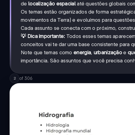
de
localização espacial
até questões globais c
Os temas estão organizados de forma estratégic
movimentos da Terra) e evoluímos para questõ
Cada assunto se conecta com o próximo, constru
💡 Dica importante:
Todos esses temas aparecem 
conceitos vai te dar uma base consistente para q
Note que temas como
energia
,
urbanização
e
qu
importância. São assuntos que você precisa con
of
306
2