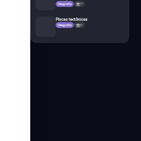
Geografia
7°
Placas tectônicas
Geografia
6°