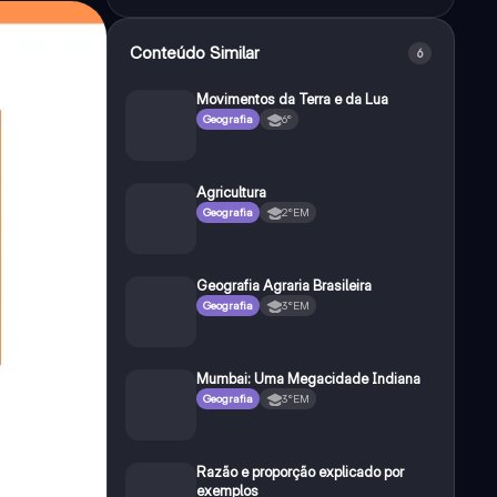
Conteúdo Similar
6
Movimentos da Terra e da Lua
Geografia
6°
Agricultura
Geografia
2°EM
Geografia Agraria Brasileira
Geografia
3°EM
Mumbai: Uma Megacidade Indiana
Geografia
3°EM
Razão e proporção explicado por
exemplos