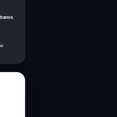
rbanos
.
ua