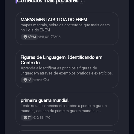
Conteúdos mais populares
9
MAPAS MENTAIS 1 DIA DO ENEM
Português
mapas mentais, sobre os conteúdos que mais caem
no 1 dia do ENEM
8,021
308
3°EM
F
Figuras de Linguagem: Identificando em
Português
Contexto
Aprenda a identificar as principais figuras de
linguagem através de exemplos práticos e exercícios.
692
0
8°
primeira guerra mundial
História
Teste seus conhecimentos sobre a primeira guerra
mundial, causas da primeira guerra mundial e
consequências da Primeira Guerra Mundial, fases da
2,811
0
9°
primeira guerra mundial