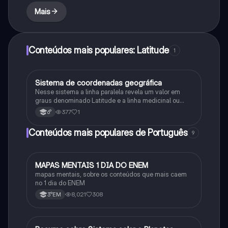
Mais
Conteúdos mais populares: Latitude
1
Sistema de coordenadas geográfica
Geografia
Nesse sistema a linha paralela revela um valor em
graus denominado Latitude e a linha medicinal ou
outro valor em grau denominado Longitude
377
1
6°
Conteúdos mais populares de Português
9
MAPAS MENTAIS 1 DIA DO ENEM
Português
mapas mentais, sobre os conteúdos que mais caem
no 1 dia do ENEM
8,021
308
3°EM