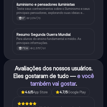
iluminismo e pensadores iluministas
História
Teste seus conhecimentos sobre o Iluminismo e seus
principais pensadores, explorando suas ideias e
impacto histórico.
1,074
0
8°
Resumo Segunda Guerra Mundial
História
Para alunos do ensino fundamental e médio. As
principais informações.
2,375
61
1°EM
Avaliações dos nossos usuários.
Eles gostaram de tudo —
e você
também vai gostar
.
4.6
/5
App Store
4.7
/5
Google Play