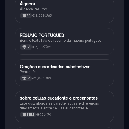
Álgebra
Matematica
Álgebra: resumo
3,263
65
7°
RESUMO PORTUGUÊS
Português
Bom, o texto fala do resumo da matéria português!
3,012
52
8°
Orações subordinadas substantivas
Português
Português
5,970
82
8°
sobre celulas eucarionte e procariontes
Biologia
Este quiz aborda as características e diferenças
fundamentais entre células eucariontes e
procariontes.
726
0
1°EM