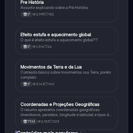
Pre História
Geografia
Assunto explicando sobre a Pré História
2,995
182
6°
Efeito estufa e aquecimento global
Ciência
O que é efeito estufa e aquecimento global??
1,314
26
6°
Movimentos da Terra e da Lua
Geografia
Conteúdo básico sobre movimentos sua Terra, porém
completo
3,143
140
6°
Coordenadas e Projeções Geográficas
Geografia
O resumo apresenta coordenadas geográficas
(meridianos, paralelos, longitude e latitude) e tipos de
projeções cartográficas (projeção cilíndrica, azimutal
2,183
203
1°EM
etc).