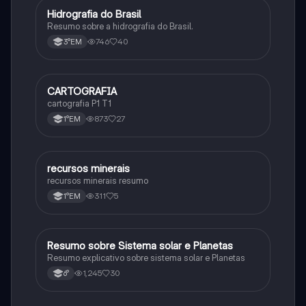
Hidrografia do Brasil
Geografia
Resumo sobre a hidrografia do Brasil.
746
40
3°EM
CARTOGRAFIA
Geografia
cartografia P1 T1
873
27
1°EM
recursos minerais
Geografia
recursos minerais resumo
311
5
1°EM
Resumo sobre Sistema solar e Planetas
Geografia
Resumo explicativo sobre sistema solar e Planetas
1,245
30
6°