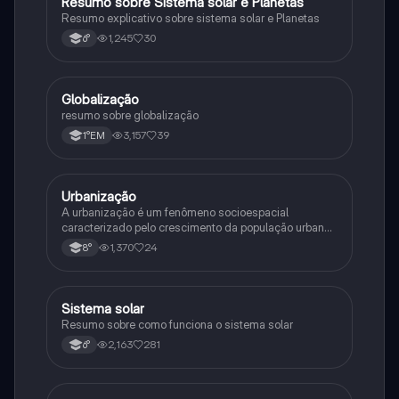
Resumo sobre Sistema solar e Planetas
Geografia
Resumo explicativo sobre sistema solar e Planetas
1,245
30
6°
Globalização
Geografia
resumo sobre globalização
3,157
39
1°EM
Urbanização
Geografia
A urbanização é um fenômeno socioespacial
caracterizado pelo crescimento da população urbana
e a expansão do urbano. Industrialização e êxodo
1,370
24
8°
rural são suas principais causas.
Sistema solar
Geografia
Resumo sobre como funciona o sistema solar
2,163
281
6°