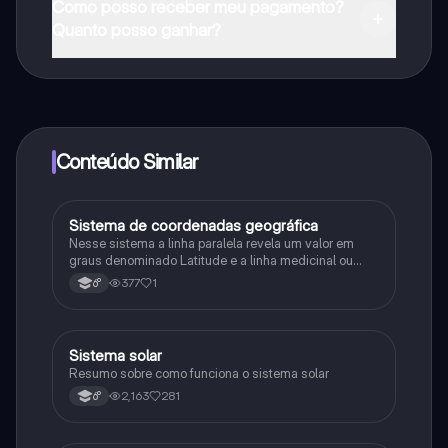
Como posso receber meu pagamento?
na Apple App Store.
Quanto posso ganhar?
Sim, tem acesso gratuito ao conteúdo da aplicação e
ao nosso companheiro de IA. Para desbloquear
determinadas funcionalidades da aplicação, pode
adquirir o Knowunity Pro.
Conteúdo Similar
Sistema de coordenadas geográfica
Geografia
Nesse sistema a linha paralela revela um valor em
graus denominado Latitude e a linha medicinal ou
outro valor em grau denominado Longitude
377
1
6°
Sistema solar
Geografia
Resumo sobre como funciona o sistema solar
2,163
281
6°