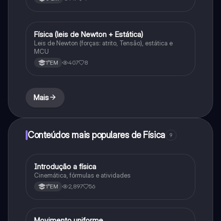
F
Física (leis de Newton + Estática)
Física
Leis de Newton (forças: atrito, Tensão), estática e
MCU
407
8
1°EM
Mais
Conteúdos mais populares de Física
9
Introdução a física
Física
Cinemática, fórmulas e atividades
2,897
56
1°EM
Movimento uniforme
Física