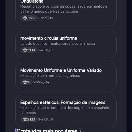
Ondulatória
Física
Resumo sobre os tipos de ondas, seus elementos e
os fenômenos que elas participam
557
15
Univ.
movimento circular uniforme
Física
estudo dos movimentos circulares em fisica
481
8
2°EM
Movimento Uniforme e Uniforme Variado
Física
Explicação com fórmulas e gráficos
995
14
9°
Espelhos esféricos: Formação de imagens
Física
Explicação sobre formação de imagens em espelhos
esféricos
472
9
2°EM
Conteúdos mais populares
9