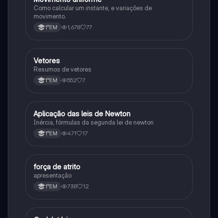
Como calcular um instante, e variações de
movimento.
1,678
77
1°EM
Vetores
Física
Resumos de vetores
552
7
1°EM
Aplicação das leis de Newton
Física
Inércia, fórmulas da segunda lei de newton
471
17
1°EM
força de atrito
Física
apresentação
738
12
1°EM