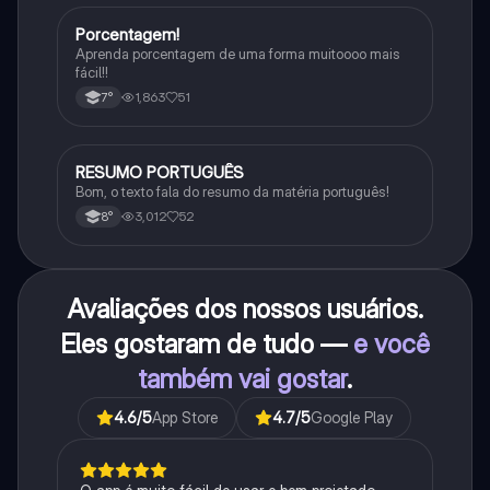
Porcentagem!
Matematica
Aprenda porcentagem de uma forma muitoooo mais
fácil!!
1,863
51
7°
RESUMO PORTUGUÊS
Português
Bom, o texto fala do resumo da matéria português!
3,012
52
8°
Avaliações dos nossos usuários.
Eles gostaram de tudo —
e você
também vai gostar
.
4.6
/5
App Store
4.7
/5
Google Play