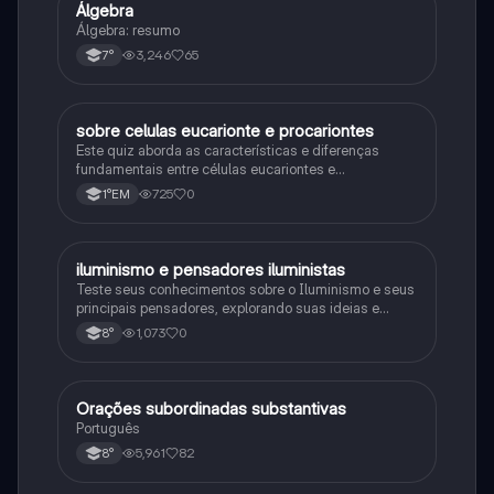
Álgebra
Matematica
Álgebra: resumo
3,246
65
7°
sobre celulas eucarionte e procariontes
Biologia
Este quiz aborda as características e diferenças
fundamentais entre células eucariontes e
procariontes.
725
0
1°EM
iluminismo e pensadores iluministas
História
Teste seus conhecimentos sobre o Iluminismo e seus
principais pensadores, explorando suas ideias e
impacto histórico.
1,073
0
8°
Orações subordinadas substantivas
Português
Português
5,961
82
8°