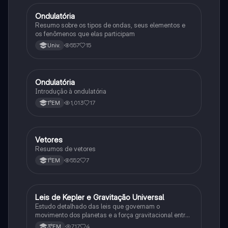
Ondulatória
Física
Resumo sobre os tipos de ondas, seus elementos e
os fenômenos que elas participam
557
15
Univ.
O
Ondulatória
Física
Introdução à ondulatória
1,013
17
1°EM
Vetores
Física
Resumos de vetores
552
7
1°EM
L
Leis de Kepler e Gravitação Universal
Ciência
Estudo detalhado das leis que governam o
movimento dos planetas e a força gravitacional entre
corpos
717
4
3°EM