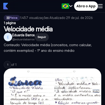
Abra o App
1.457
visualizações
·
Atualizado
29 de jul. de 2026
·
Física
1 página
Velocidade média
Eduarda Barros
E
Seguir
@
eduardabarros
Conteudo: Velocidade média (conceitos, como calcular,
contém exemplos) - 1° ano do ensino médio
of
1
1