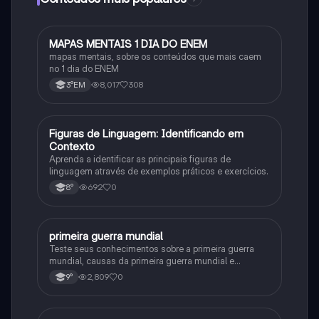
M
MAPAS MENTAIS 1 DIA DO ENEM
Português
mapas mentais, sobre os conteúdos que mais caem
no 1 dia do ENEM
8,017
308
3°EM
F
Figuras de Linguagem: Identificando em
Português
Contexto
Aprenda a identificar as principais figuras de
linguagem através de exemplos práticos e exercícios.
692
0
8°
primeira guerra mundial
História
Teste seus conhecimentos sobre a primeira guerra
mundial, causas da primeira guerra mundial e
consequências da Primeira Guerra Mundial, fases da
2,809
0
9°
primeira guerra mundial