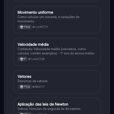
Movimento uniforme
Física
Como calcular um instante, e variações de
movimento.
1,678
77
1°EM
Velocidade média
Física
Conteudo: Velocidade média (conceitos, como
calcular, contém exemplos) - 1° ano do ensino médio
1,456
25
9°
Vetores
Física
Resumos de vetores
552
7
1°EM
Aplicação das leis de Newton
Física
Inércia, fórmulas da segunda lei de newton