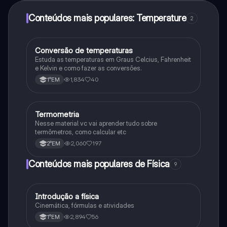
Conteúdos mais populares: Temperature
2
Conversão de temperaturas
Física
Estuda as temperaturas em Graus Celcius, Fahrenheit
e Kelvin e como fazer as conversões.
1,834
40
1°EM
Termometria
Física
Nesse material vc vai aprender tudo sobre
termômetros, como calcular etc
2,060
197
2°EM
Conteúdos mais populares de Física
9
Introdução a física
Física
Cinemática, fórmulas e atividades
2,894
56
1°EM