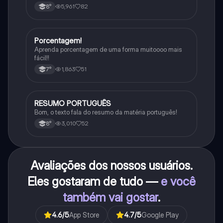
5,961
82
8°
Porcentagem!
Matematica
Aprenda porcentagem de uma forma muitoooo mais
fácil!!
1,863
51
7°
RESUMO PORTUGUÊS
Português
Bom, o texto fala do resumo da matéria português!
3,010
52
8°
Avaliações dos nossos usuários.
Eles gostaram de tudo —
e você
também vai gostar
.
4.6
/5
App Store
4.7
/5
Google Play