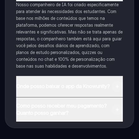
Nosso companheiro de IA foi criado especificamente
para atender às necessidades dos estudantes. Com
base nos milhões de conteúdos que temos na
plataforma, podemos oferecer respostas realmente
relevantes e significativas. Mas não se trata apenas de
respostas, o companheiro também está aqui para guiar
você pelos desafios diários de aprendizado, com
planos de estudo personalizados, quizzes ou
conteúdos no chat e 100% de personalização com
base nas suas habilidades e desenvolvimentos.
Onde posso baixar o app da Knowunity?
Pode descarregar a aplicação na Google Play Store e
Como posso receber meu pagamento?
na Apple App Store.
Quanto posso ganhar?
Sim, tem acesso gratuito ao conteúdo da aplicação e
ao nosso companheiro de IA. Para desbloquear
determinadas funcionalidades da aplicação, pode