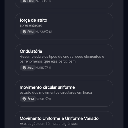
471
17
1°EM
força de atrito
Física
apresentação
738
12
1°EM
Ondulatória
Física
Resumo sobre os tipos de ondas, seus elementos e
os fenômenos que elas participam
557
15
Univ.
movimento circular uniforme
Física
estudo dos movimentos circulares em fisica
481
8
2°EM
Movimento Uniforme e Uniforme Variado
Física
Explicação com fórmulas e gráficos