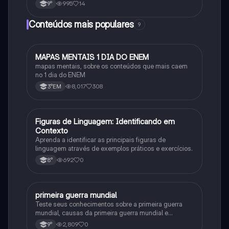
995
14
9°
Conteúdos mais populares
9
MAPAS MENTAIS 1 DIA DO ENEM
Português
mapas mentais, sobre os conteúdos que mais caem
no 1 dia do ENEM
8,017
308
3°EM
F
Figuras de Linguagem: Identificando em
Português
Contexto
Aprenda a identificar as principais figuras de
linguagem através de exemplos práticos e exercícios.
692
0
8°
primeira guerra mundial
História
Teste seus conhecimentos sobre a primeira guerra
mundial, causas da primeira guerra mundial e
consequências da Primeira Guerra Mundial, fases da
2,809
0
9°