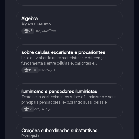
primeira guerra mundial
Álgebra
Matematica
Álgebra: resumo
3,246
65
7°
sobre celulas eucarionte e procariontes
Biologia
Este quiz aborda as características e diferenças
fundamentais entre células eucariontes e
procariontes.
725
0
1°EM
iluminismo e pensadores iluministas
História
Teste seus conhecimentos sobre o Iluminismo e seus
principais pensadores, explorando suas ideias e
impacto histórico.
1,072
0
8°
Orações subordinadas substantivas
Português
Português