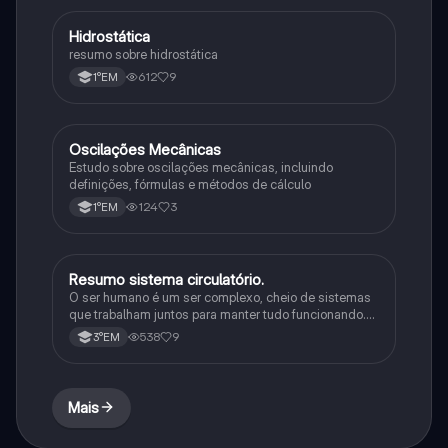
Hidrostática
Física
resumo sobre hidrostática
612
9
1°EM
Oscilações Mecânicas
Ciência
Estudo sobre oscilações mecânicas, incluindo
definições, fórmulas e métodos de cálculo
124
3
1°EM
Resumo sistema circulatório.
Física
O ser humano é um ser complexo, cheio de sistemas
que trabalham juntos para manter tudo funcionando.
Tem inteligência, se comunica de várias formas e
538
9
3°EM
consegue se adaptar a diferentes situações.
Mais