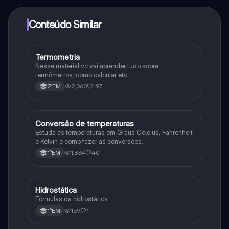
adquirir o Knowunity Pro.
Conteúdo Similar
Termometria
Física
Nesse material vc vai aprender tudo sobre
termômetros, como calcular etc
2,060
197
2°EM
Conversão de temperaturas
Física
Estuda as temperaturas em Graus Celcius, Fahrenheit
e Kelvin e como fazer as conversões.
1,834
40
1°EM
Hidrostática
Física
Fórmulas da hidrostática
169
1
1°EM