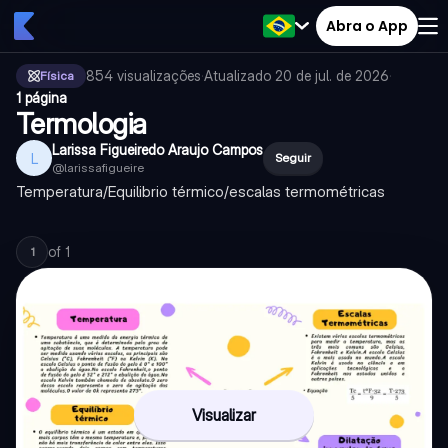
Abra o App
854
visualizações
·
Atualizado
20 de jul. de 2026
·
Física
1 página
Termologia
Larissa Figueiredo Araujo Campos
L
Seguir
@
larissafigueire
Temperatura/Equilibrio térmico/escalas termométricas
of
1
1
Visualizar