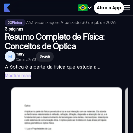
Abra o App
733
visualizações
·
Atualizado
30 de jul. de 2026
·
Física
3 páginas
Resumo Completo de Física:
Conceitos de Óptica
mary
M
Seguir
@
mary_9rz5l
A óptica é a parte da física que estuda a...
Mostrar mais