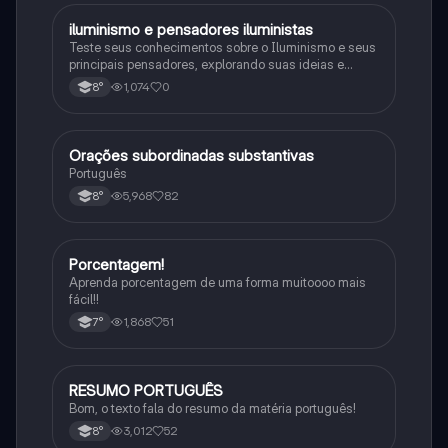
iluminismo e pensadores iluministas
História
Teste seus conhecimentos sobre o Iluminismo e seus
principais pensadores, explorando suas ideias e
impacto histórico.
1,074
0
8°
Orações subordinadas substantivas
Português
Português
5,968
82
8°
Porcentagem!
Matematica
Aprenda porcentagem de uma forma muitoooo mais
fácil!!
1,868
51
7°
RESUMO PORTUGUÊS
Português
Bom, o texto fala do resumo da matéria português!
3,012
52
8°