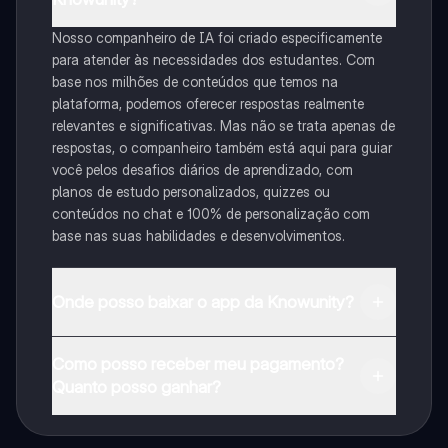
Nosso companheiro de IA foi criado especificamente
para atender às necessidades dos estudantes. Com
base nos milhões de conteúdos que temos na
plataforma, podemos oferecer respostas realmente
relevantes e significativas. Mas não se trata apenas de
respostas, o companheiro também está aqui para guiar
você pelos desafios diários de aprendizado, com
planos de estudo personalizados, quizzes ou
conteúdos no chat e 100% de personalização com
base nas suas habilidades e desenvolvimentos.
Onde posso baixar o app da Knowunity?
Pode descarregar a aplicação na Google Play Store e
Como posso receber meu pagamento?
na Apple App Store.
Quanto posso ganhar?
Sim, tem acesso gratuito ao conteúdo da aplicação e
ao nosso companheiro de IA. Para desbloquear