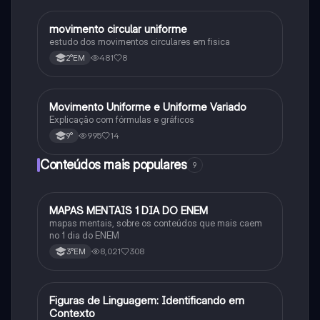
movimento circular uniforme
Física
estudo dos movimentos circulares em fisica
481
8
2°EM
Movimento Uniforme e Uniforme Variado
Física
Explicação com fórmulas e gráficos
995
14
9°
Conteúdos mais populares
9
MAPAS MENTAIS 1 DIA DO ENEM
Português
mapas mentais, sobre os conteúdos que mais caem
no 1 dia do ENEM
8,021
308
3°EM
F
Figuras de Linguagem: Identificando em
Português
Contexto