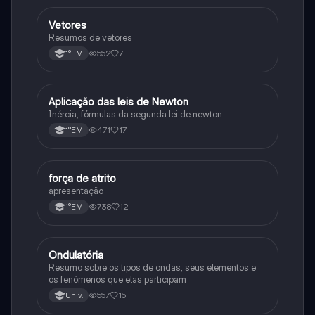
Vetores
Física
Resumos de vetores
552
7
1°EM
Aplicação das leis de Newton
Física
Inércia, fórmulas da segunda lei de newton
471
17
1°EM
força de atrito
Física
apresentação
738
12
1°EM
Ondulatória
Física
Resumo sobre os tipos de ondas, seus elementos e
os fenômenos que elas participam
557
15
Univ.