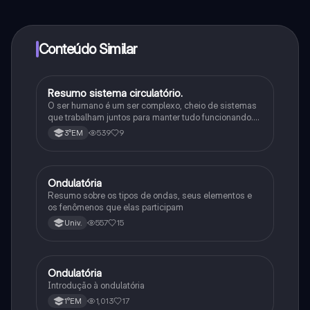
determinadas funcionalidades da aplicação, pode
adquirir o Knowunity Pro.
Conteúdo Similar
Resumo sistema circulatório.
Física
O ser humano é um ser complexo, cheio de sistemas
que trabalham juntos para manter tudo funcionando.
Tem inteligência, se comunica de várias formas e
539
9
3°EM
consegue se adaptar a diferentes situações.
Ondulatória
Física
Resumo sobre os tipos de ondas, seus elementos e
os fenômenos que elas participam
557
15
Univ.
Ondulatória
Física
Introdução à ondulatória
1,013
17
1°EM