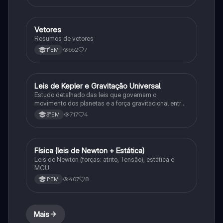
Vetores
Física
Resumos de vetores
552
7
1°EM
Leis de Kepler e Gravitação Universal
Ciência
Estudo detalhado das leis que governam o
movimento dos planetas e a força gravitacional entre
corpos
717
4
3°EM
Física (leis de Newton + Estática)
Física
Leis de Newton (forças: atrito, Tensão), estática e
MCU
407
8
1°EM
Mais