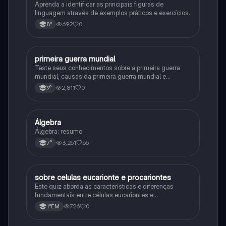
Aprenda a identificar as principais figuras de
linguagem através de exemplos práticos e exercícios.
692
0
8°
primeira guerra mundial
História
Teste seus conhecimentos sobre a primeira guerra
mundial, causas da primeira guerra mundial e
consequências da Primeira Guerra Mundial, fases da
2,811
0
9°
primeira guerra mundial
Álgebra
Matematica
Álgebra: resumo
3,251
65
7°
sobre celulas eucarionte e procariontes
Biologia
Este quiz aborda as características e diferenças
fundamentais entre células eucariontes e
procariontes.
726
0
1°EM