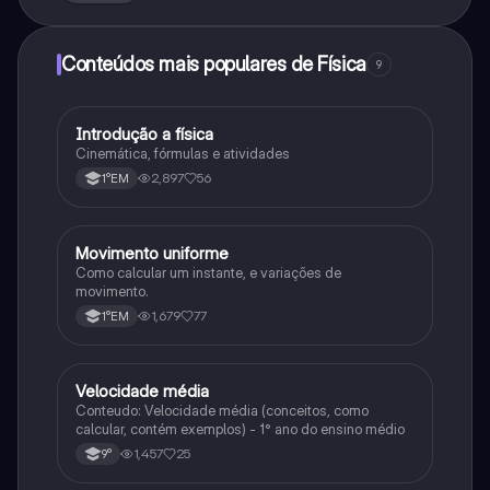
Conteúdos mais populares de Física
9
Introdução a física
Física
Cinemática, fórmulas e atividades
2,897
56
1°EM
Movimento uniforme
Física
Como calcular um instante, e variações de
movimento.
1,679
77
1°EM
Velocidade média
Física
Conteudo: Velocidade média (conceitos, como
calcular, contém exemplos) - 1° ano do ensino médio
1,457
25
9°