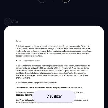
of
3
1
Visualizar