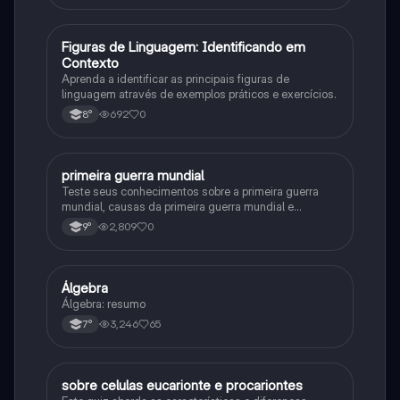
F
Figuras de Linguagem: Identificando em
Português
Contexto
Aprenda a identificar as principais figuras de
linguagem através de exemplos práticos e exercícios.
692
0
8°
primeira guerra mundial
História
Teste seus conhecimentos sobre a primeira guerra
mundial, causas da primeira guerra mundial e
consequências da Primeira Guerra Mundial, fases da
2,809
0
9°
primeira guerra mundial
Álgebra
Matematica
Álgebra: resumo
3,246
65
7°
sobre celulas eucarionte e procariontes
Biologia