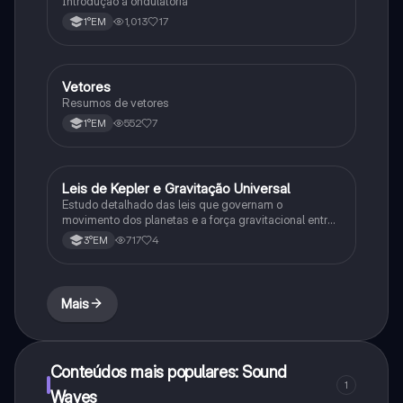
Introdução à ondulatória
1,013
17
1°EM
Vetores
Física
Resumos de vetores
552
7
1°EM
Leis de Kepler e Gravitação Universal
Ciência
Estudo detalhado das leis que governam o
movimento dos planetas e a força gravitacional entre
corpos
717
4
3°EM
Mais
Conteúdos mais populares: Sound
1
Waves