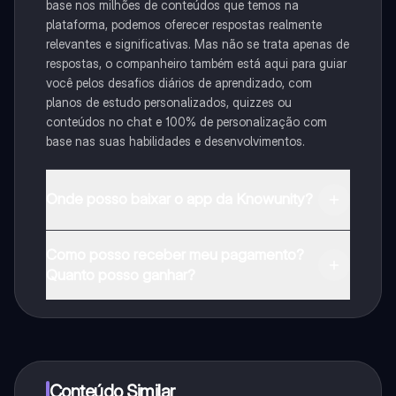
base nos milhões de conteúdos que temos na
plataforma, podemos oferecer respostas realmente
relevantes e significativas. Mas não se trata apenas de
respostas, o companheiro também está aqui para guiar
você pelos desafios diários de aprendizado, com
planos de estudo personalizados, quizzes ou
conteúdos no chat e 100% de personalização com
base nas suas habilidades e desenvolvimentos.
Onde posso baixar o app da Knowunity?
Pode descarregar a aplicação na Google Play Store e
Como posso receber meu pagamento?
na Apple App Store.
Quanto posso ganhar?
Sim, tem acesso gratuito ao conteúdo da aplicação e
ao nosso companheiro de IA. Para desbloquear
determinadas funcionalidades da aplicação, pode
adquirir o Knowunity Pro.
Conteúdo Similar