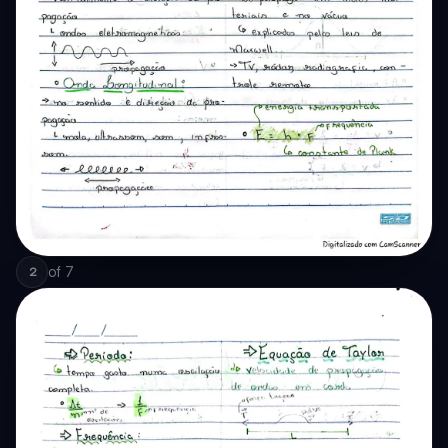
of
7
2