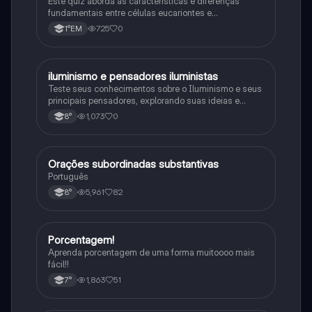
Este quiz aborda as características e diferenças
fundamentais entre células eucariontes e
procariontes.
725
0
1°EM
iluminismo e pensadores iluministas
História
Teste seus conhecimentos sobre o Iluminismo e seus
principais pensadores, explorando suas ideias e
impacto histórico.
1,073
0
8°
Orações subordinadas substantivas
Português
Português
5,961
82
8°
Porcentagem!
Matematica
Aprenda porcentagem de uma forma muitoooo mais
fácil!!
1,863
51
7°