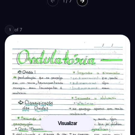
1
/
7
of
7
1
Visualizar