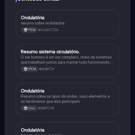
Ondulatória
Física
resumo sobre ondulatória
1,024
26
1°EM
R
Resumo sistema circulatório.
Física
O ser humano é um ser complexo, cheio de sistemas
que trabalham juntos para manter tudo funcionando.
Tem inteligência, se comunica de várias formas e
538
9
3°EM
consegue se adaptar a diferentes situações.
Ondulatória
Física
Resumo sobre os tipos de ondas, seus elementos e
os fenômenos que elas participam
557
15
Univ.
Ondulatória
Física