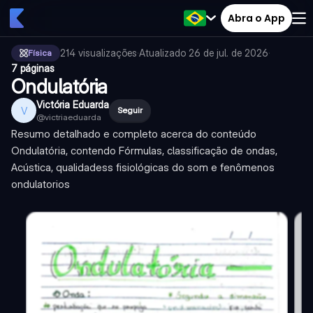
Abra o App
214
visualizações
·
Atualizado
26 de jul. de 2026
·
Física
7 páginas
Ondulatória
Victória Eduarda
V
Seguir
@
victriaeduarda
Resumo detalhado e completo acerca do conteúdo
Ondulatória, contendo Fórmulas, classificação de ondas,
Acústica, qualidadess fisiológicas do som e fenômenos
ondulatorios