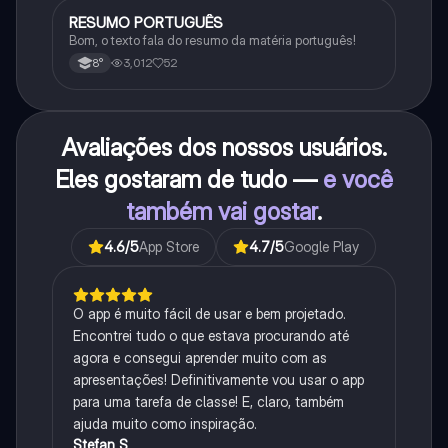
RESUMO PORTUGUÊS
Português
Bom, o texto fala do resumo da matéria português!
3,012
52
8°
Avaliações dos nossos usuários.
Eles gostaram de tudo —
e você
também vai gostar
.
4.6
/5
App Store
4.7
/5
Google Play
O app é muito fácil de usar e bem projetado.
Encontrei tudo o que estava procurando até
agora e consegui aprender muito com as
apresentações! Definitivamente vou usar o app
para uma tarefa de classe! E, claro, também
ajuda muito como inspiração.
Stefan S