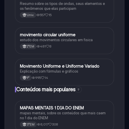
Resumo sobre os tipos de ondas, seus elementos e
os fenômenos que elas participam
557
15
Univ.
movimento circular uniforme
Física
estudo dos movimentos circulares em fisica
481
8
2°EM
Movimento Uniforme e Uniforme Variado
Física
Explicação com fórmulas e gráficos
995
14
9°
Conteúdos mais populares
9
MAPAS MENTAIS 1 DIA DO ENEM
Português
mapas mentais, sobre os conteúdos que mais caem
no 1 dia do ENEM
8,017
308
3°EM