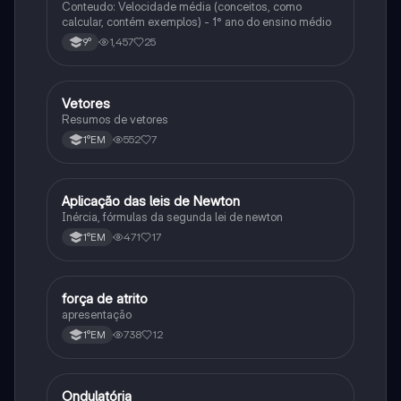
Conteudo: Velocidade média (conceitos, como
calcular, contém exemplos) - 1° ano do ensino médio
1,457
25
9°
Vetores
Física
Resumos de vetores
552
7
1°EM
Aplicação das leis de Newton
Física
Inércia, fórmulas da segunda lei de newton
471
17
1°EM
força de atrito
Física
apresentação
738
12
1°EM
Ondulatória
Física