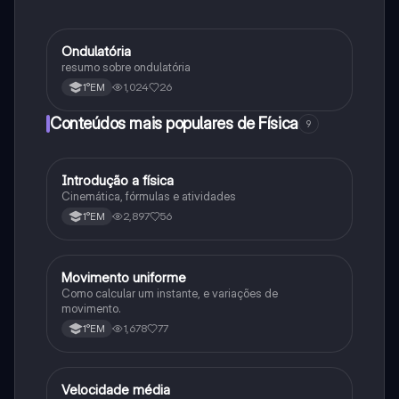
Ondulatória
Física
resumo sobre ondulatória
1,024
26
1°EM
Conteúdos mais populares de Física
9
Introdução a física
Física
Cinemática, fórmulas e atividades
2,897
56
1°EM
Movimento uniforme
Física
Como calcular um instante, e variações de
movimento.
1,678
77
1°EM
Velocidade média
Física