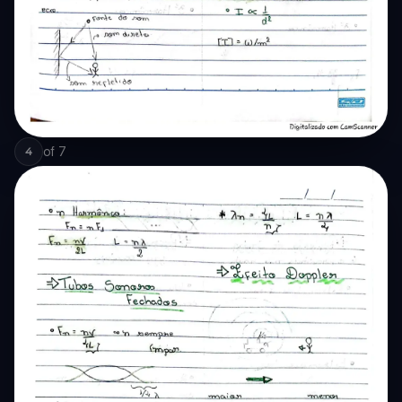
of
7
4