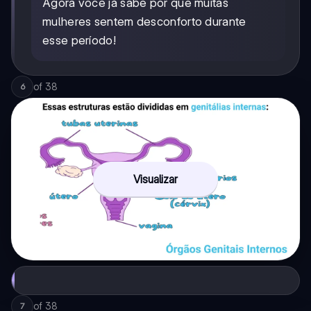
Agora você já sabe por que muitas
mulheres sentem desconforto durante
esse período!
of
38
6
Visualizar
of
38
7