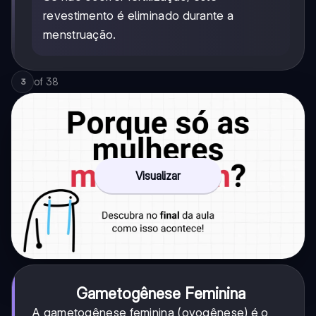
revestimento é eliminado durante a
menstruação.
of
38
3
Visualizar
Gametogênese Feminina
A gametogênese feminina (ovogênese) é o