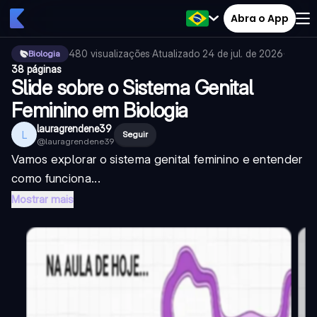
Abra o App
480
visualizações
·
Atualizado
24 de jul. de 2026
·
Biologia
38 páginas
Slide sobre o Sistema Genital
Feminino em Biologia
lauragrendene39
L
Seguir
@
lauragrendene39
Vamos explorar o sistema genital feminino e entender
como funciona...
Mostrar mais