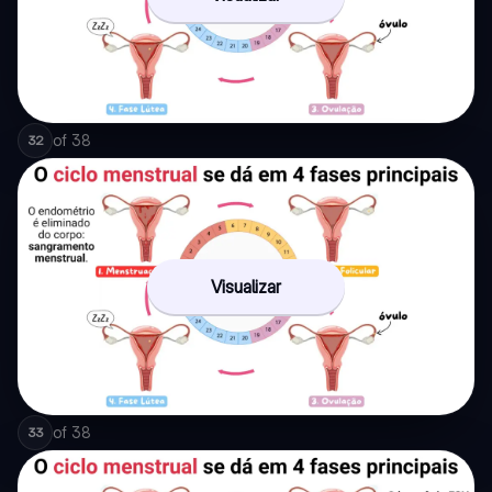
of
38
32
Visualizar
of
38
33