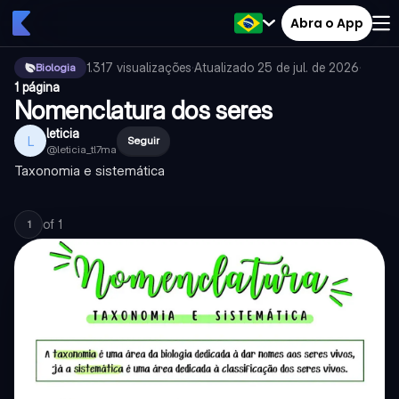
Abra o App
1.317
visualizações
·
Atualizado
25 de jul. de 2026
·
Biologia
1 página
Nomenclatura dos seres
leticia
L
Seguir
@
leticia_tl7ma
Taxonomia e sistemática
of
1
1