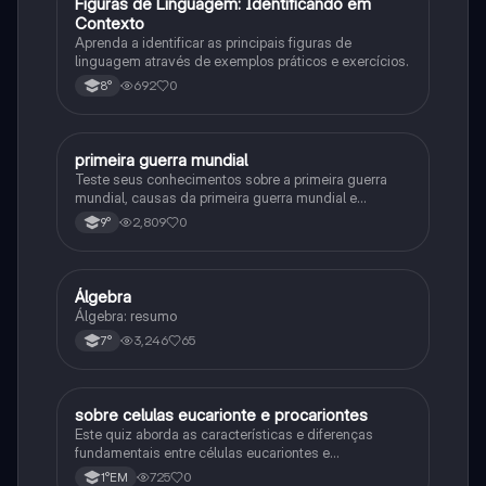
F
Figuras de Linguagem: Identificando em
Português
Contexto
Aprenda a identificar as principais figuras de
linguagem através de exemplos práticos e exercícios.
692
0
8°
primeira guerra mundial
História
Teste seus conhecimentos sobre a primeira guerra
mundial, causas da primeira guerra mundial e
consequências da Primeira Guerra Mundial, fases da
2,809
0
9°
primeira guerra mundial
Álgebra
Matematica
Álgebra: resumo
3,246
65
7°
sobre celulas eucarionte e procariontes
Biologia
Este quiz aborda as características e diferenças
fundamentais entre células eucariontes e
procariontes.
725
0
1°EM