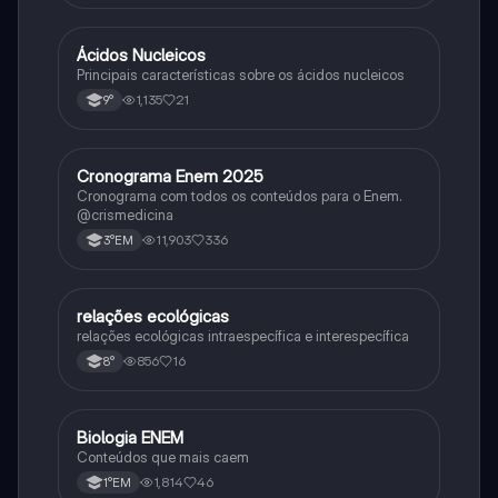
Ácidos Nucleicos
Biologia
Principais características sobre os ácidos nucleicos
1,135
21
9°
Cronograma Enem 2025
Matematica
Cronograma com todos os conteúdos para o Enem.
@crismedicina
11,903
336
3°EM
relações ecológicas
Biologia
relações ecológicas intraespecífica e interespecífica
856
16
8°
Biologia ENEM
Ciência
Conteúdos que mais caem
1,814
46
1°EM