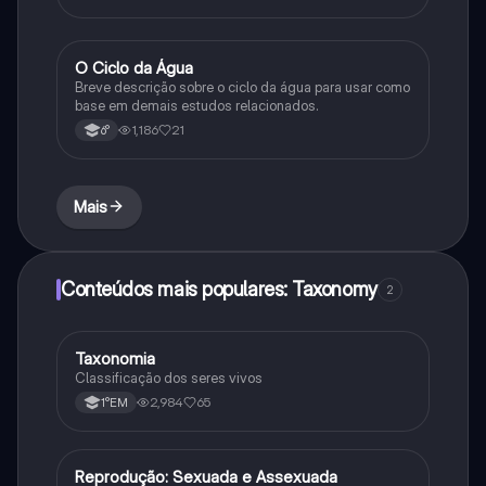
O Ciclo da Água
Química
Breve descrição sobre o ciclo da água para usar como
base em demais estudos relacionados.
1,186
21
6°
Mais
Conteúdos mais populares: Taxonomy
2
Taxonomia
Biologia
Classificação dos seres vivos
2,984
65
1°EM
Reprodução: Sexuada e Assexuada
Biologia