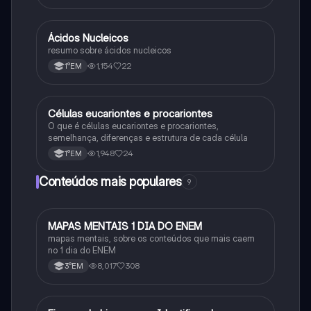
Ácidos Nucleicos
Biologia
resumo sobre ácidos nucleicos
1,154
22
1°EM
Células eucariontes e procariontes
Biologia
O que é células eucariontes e procariontes,
semelhança, diferenças e estrutura de cada célula
1,948
24
1°EM
Conteúdos mais populares
9
MAPAS MENTAIS 1 DIA DO ENEM
Português
mapas mentais, sobre os conteúdos que mais caem
no 1 dia do ENEM
8,017
308
3°EM