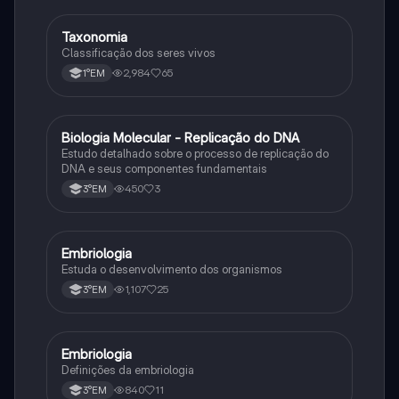
Taxonomia
Biologia
Classificação dos seres vivos
2,984
65
1°EM
Biologia Molecular - Replicação do DNA
Ciência
Estudo detalhado sobre o processo de replicação do
DNA e seus componentes fundamentais
450
3
3°EM
Embriologia
Biologia
Estuda o desenvolvimento dos organismos
1,107
25
3°EM
Embriologia
Biologia
Definições da embriologia
840
11
3°EM