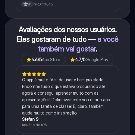
3,010
52
8°
Avaliações dos nossos usuários.
Eles gostaram de tudo —
e você
também vai gostar
.
4.6
/5
App Store
4.7
/5
Google Play
O app é muito fácil de usar e bem projetado.
Encontrei tudo o que estava procurando até
agora e consegui aprender muito com as
apresentações! Definitivamente vou usar o app
para uma tarefa de classe! E, claro, também
ajuda muito como inspiração.
Stefan S
usuário de iOS