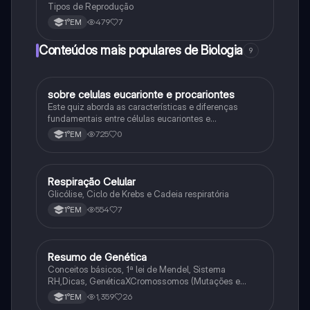
Tipos de Reprodução
479
7
1°EM
Conteúdos mais populares de Biologia
9
sobre celulas eucarionte e procariontes
Biologia
Este quiz aborda as características e diferenças
fundamentais entre células eucariontes e
procariontes.
725
0
1°EM
Respiração Celular
Biologia
Glicólise, Ciclo de Krebs e Cadeia respiratória
554
7
1°EM
Resumo de Genética
Biologia
Conceitos básicos, 1ª lei de Mendel, Sistema
RH,Dicas, GenéticaXCromossomos (Mutações e
Variações Genéticas).
1,359
26
1°EM