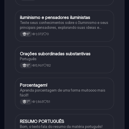
iluminismo e pensadores iluministas
História
Teste seus conhecimentos sobre o Iluminismo e seus
principais pensadores, explorando suas ideias e
impacto histórico.
1,072
0
8°
Orações subordinadas substantivas
Português
Português
5,961
82
8°
Porcentagem!
Matematica
Aprenda porcentagem de uma forma muitoooo mais
fácil!!
1,863
51
7°
RESUMO PORTUGUÊS
Português
Bom, o texto fala do resumo da matéria português!