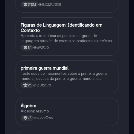
8,022
308
3°EM
F
Figuras de Linguagem: Identificando em
Português
Contexto
Aprenda a identificar as principais figuras de
linguagem através de exemplos práticos e exercícios.
692
0
8°
primeira guerra mundial
História
Teste seus conhecimentos sobre a primeira guerra
mundial, causas da primeira guerra mundial e
consequências da Primeira Guerra Mundial, fases da
2,812
0
9°
primeira guerra mundial
Álgebra
Matematica
Álgebra: resumo
3,271
65
7°