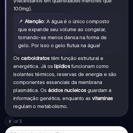
(necessários em quantidades menores que
100mg).
📌
Atenção
: A água é o único composto
que expande seu volume ao congelar,
tornando-se menos densa na forma de
gelo. Por isso o gelo flutua na água!
Os
carboidratos
têm função estrutural e
energética. Já os
lipídios
funcionam como
isolantes térmicos, reservas de energia e são
componentes essenciais da membrana
plasmática. Os
ácidos nucleicos
guardam a
informação genética, enquanto as
vitaminas
regulam o metabolismo.
of
3
3