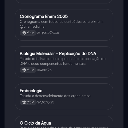
Cronograma Enem 2025
Matematica
Cronograma com todos os conteúdos para o Enem.
@crismedicina
11,904
336
3°EM
Biologia Molecular - Replicação do DNA
Ciência
Estudo detalhado sobre o processo de replicação do
DNA e seus componentes fundamentais
450
3
3°EM
Embriologia
Biologia
Estuda o desenvolvimento dos organismos
1,107
25
3°EM
O Ciclo da Água
Química