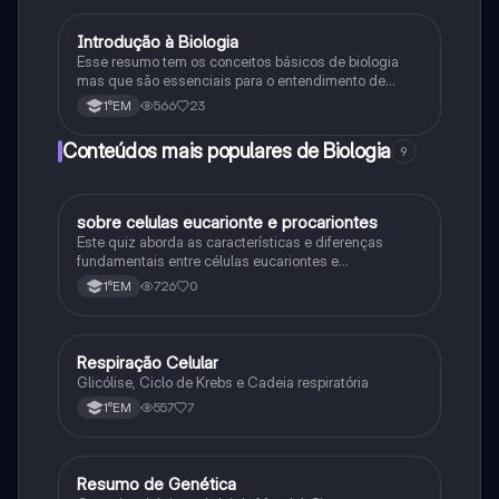
Introdução à Biologia
Biologia
Esse resumo tem os conceitos básicos de biologia
mas que são essenciais para o entendimento de
conteúdos mais complexos.
566
23
1°EM
Conteúdos mais populares de Biologia
9
sobre celulas eucarionte e procariontes
Biologia
Este quiz aborda as características e diferenças
fundamentais entre células eucariontes e
procariontes.
726
0
1°EM
Respiração Celular
Biologia
Glicólise, Ciclo de Krebs e Cadeia respiratória
557
7
1°EM
Resumo de Genética
Biologia