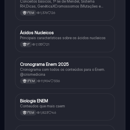
Conceitos básicos, 1ª lei de Mendel, Sistema
RH,Dicas, GenéticaXCromossomos (Mutações e
Variações Genéticas).
1,376
26
1°EM
Ácidos Nucleicos
Biologia
Principais características sobre os ácidos nucleicos
1,135
21
9°
Cronograma Enem 2025
Matematica
Cronograma com todos os conteúdos para o Enem.
@crismedicina
11,904
336
3°EM
Biologia ENEM
Ciência
Conteúdos que mais caem
1,823
46
1°EM