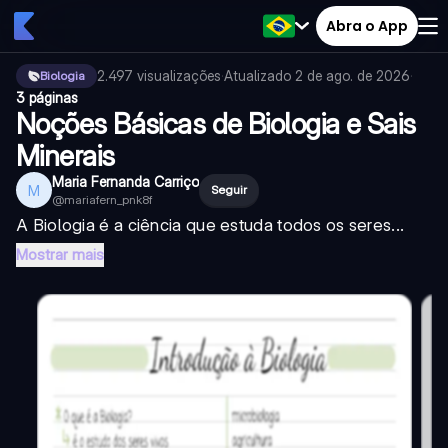
Abra o App
2.497
visualizações
·
Atualizado
2 de ago. de 2026
·
Biologia
3 páginas
Noções Básicas de Biologia e Sais
Minerais
Maria Fernanda Carriço
M
Seguir
@
mariafern_pnk8f
A Biologia é a ciência que estuda todos os seres...
Mostrar mais