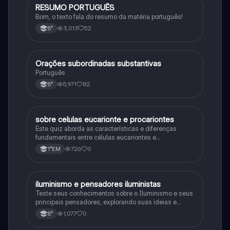
RESUMO PORTUGUÊS
Português
Bom, o texto fala do resumo da matéria português!
3,013
52
8°
Orações subordinadas substantivas
Português
Português
5,971
82
8°
sobre celulas eucarionte e procariontes
Biologia
Este quiz aborda as características e diferenças
fundamentais entre células eucariontes e
procariontes.
726
0
1°EM
iluminismo e pensadores iluministas
História
Teste seus conhecimentos sobre o Iluminismo e seus
principais pensadores, explorando suas ideias e
impacto histórico.
1,077
0
8°