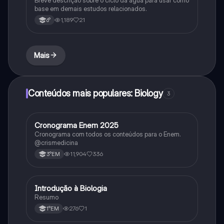
Breve descrição sobre o ciclo da água para usar como
base em demais estudos relacionados.
1,189
21
6°
Mais
Conteúdos mais populares: Biology
3
Cronograma Enem 2025
Matematica
Cronograma com todos os conteúdos para o Enem.
@crismedicina
11,904
336
3°EM
Introdução à Biologia
Biologia
Resumo
276
1
1°EM