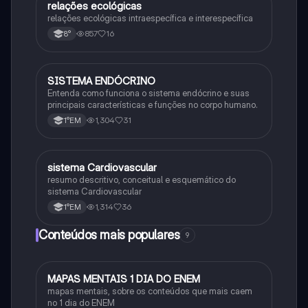
relações ecológicas
Biologia
relações ecológicas intraespecífica e interespecífica
857
16
8°
SISTEMA ENDÓCRINO
Biologia
Entenda como funciona o sistema endócrino e suas
principais características e funções no corpo humano.
1,304
31
1°EM
sistema Cardiovascular
Biologia
resumo descritivo, conceitual e esquemático do
sistema Cardiovascular
1,314
36
1°EM
Conteúdos mais populares
9
MAPAS MENTAIS 1 DIA DO ENEM
Português
mapas mentais, sobre os conteúdos que mais caem
no 1 dia do ENEM