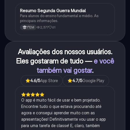
Resumo Segunda Guerra Mundial
História
Para alunos do ensino fundamental e médio. As
principais informações.
2,377
61
1°EM
Avaliações dos nossos usuários.
Eles gostaram de tudo —
e você
também vai gostar
.
4.6
/5
App Store
4.7
/5
Google Play
O app é muito fácil de usar e bem projetado.
Encontrei tudo o que estava procurando até
agora e consegui aprender muito com as
apresentações! Definitivamente vou usar o app
para uma tarefa de classe! E, claro, também