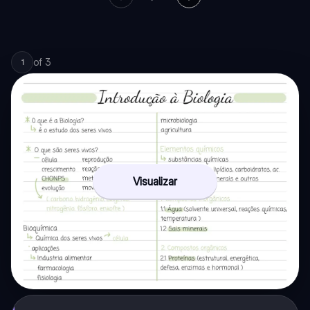
of
3
1
Visualizar