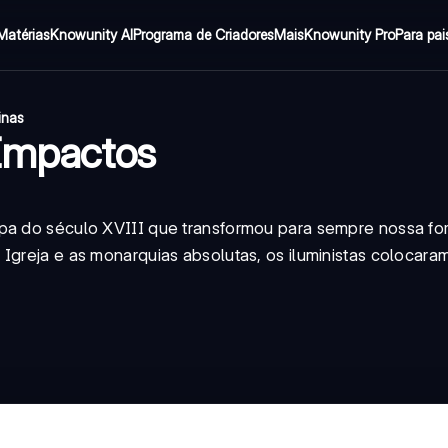
Matérias
Knowunity AI
Programa de Criadores
Mais
Knowunity Pro
Para pai
inas
 Impactos
opa do século XVIII que transformou para sempre nossa f
Igreja e as monarquias absolutas, os iluministas colocaram