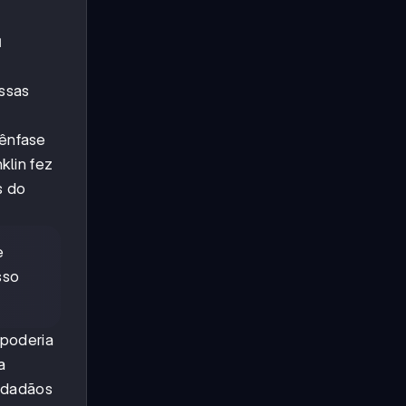
u
Essas
 ênfase
klin fez
s do
e
sso
 poderia
a
cidadãos