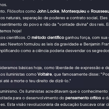
mos.
ento. Filósofos como
John Locke
,
Montesquieu
e
Roussea
tos naturais, separação de poderes e contrato social. Eles
nsentimento do povo e não da "vontade divina" dos reis. 
temos hoje!
s científicos. O
método científico
ganhou força, com sua
aac Newton formulou as leis da gravidade e Benjamin Fran
mplificando como a ciência poderia desvendar os segredo
sideramos básicas hoje, como liberdade de expressão e d
los iluministas como
Voltaire
, que famosamente disse: "Po
até a morte o teu direito de dizê-lo."
uminismo. Os iluministas acreditavam que o conhecimento
oltada para o desenvolvimento do
pensamento crítico
e d
s. Esta visão revolucionária da educação buscava criar 