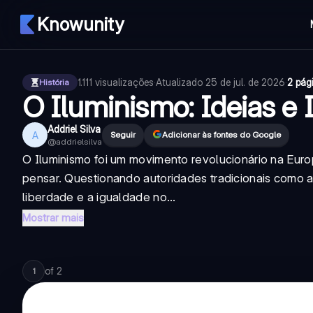
Knowunity
1.111
visualizações
·
Atualizado
25 de jul. de 2026
·
2 pág
História
O Iluminismo: Ideias e
Addriel Silva
A
Seguir
Adicionar às fontes do Google
@
addrielsilva
O Iluminismo foi um movimento revolucionário na Eur
pensar. Questionando autoridades tradicionais como a 
liberdade e a igualdade no...
Mostrar mais
of
2
1