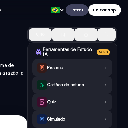
Entrar
Baixar app
s
10
Ferramentas de Estudo
NOVO
IA
orma de
Resumo
 a razão, a
Cartões de estudo
Quiz
Simulado