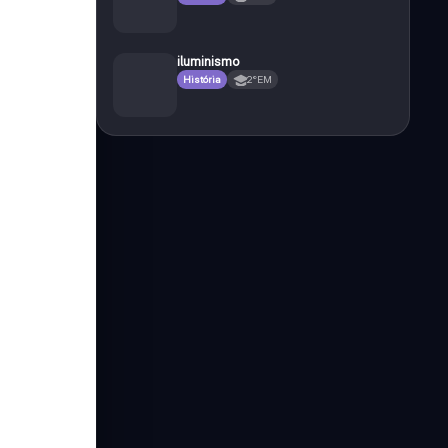
iluminismo
História
2°EM