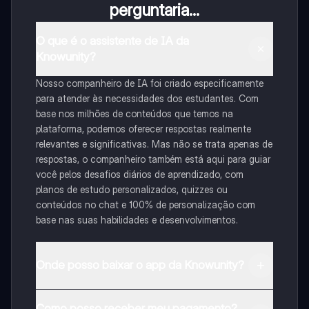
perguntaria...
O que é o assistente de IA da
Knowunity?
Nosso companheiro de IA foi criado especificamente
para atender às necessidades dos estudantes. Com
base nos milhões de conteúdos que temos na
plataforma, podemos oferecer respostas realmente
relevantes e significativas. Mas não se trata apenas de
respostas, o companheiro também está aqui para guiar
você pelos desafios diários de aprendizado, com
planos de estudo personalizados, quizzes ou
conteúdos no chat e 100% de personalização com
base nas suas habilidades e desenvolvimentos.
Onde posso baixar o app da Knowunity?
Pode descarregar a aplicação na Google Play Store e
Como posso receber meu pagamento?