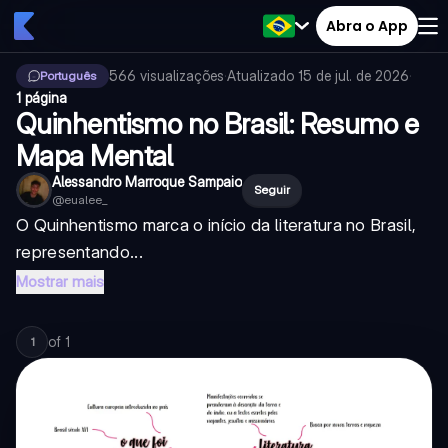
Abra o App
566
visualizações
·
Atualizado
15 de jul. de 2026
·
Português
1 página
Quinhentismo no Brasil: Resumo e
Mapa Mental
Alessandro Marroque Sampaio
Seguir
@
eualee_
O Quinhentismo marca o início da literatura no Brasil,
representando...
Mostrar mais
of
1
1