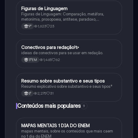
Figuras de Linguagem
Português
Figuras de Linguagem: Comparação, metáfora,
metonímia, prosopoeia, antítese, paradoxo,
eufemismo, hipérbole e onomatopeia
1,623
23
9°
Conectivos para redação!✨
Português
ideias de conectivos para se usar em redação.
1,465
62
3°EM
Resumo sobre substantivo e seus tipos
Português
Resumo explicativo sobre substantivo e seus tipos⁸
2,275
31
6°
Conteúdos mais populares
9
MAPAS MENTAIS 1 DIA DO ENEM
Português
mapas mentais, sobre os conteúdos que mais caem
no 1 dia do ENEM