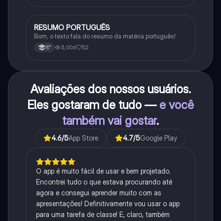
RESUMO PORTUGUÊS
Português
Bom, o texto fala do resumo da matéria português!
3,006
52
8°
Avaliações dos nossos usuários.
Eles gostaram de tudo —
e você
também vai gostar
.
4.6
/5
App Store
4.7
/5
Google Play
O app é muito fácil de usar e bem projetado.
Encontrei tudo o que estava procurando até
agora e consegui aprender muito com as
apresentações! Definitivamente vou usar o app
para uma tarefa de classe! E, claro, também