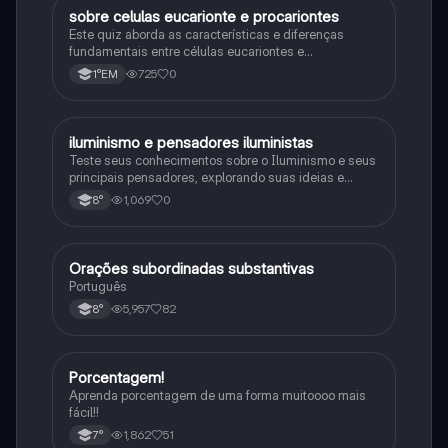
sobre celulas eucarionte e procariontes
Biologia
Este quiz aborda as características e diferenças
fundamentais entre células eucariontes e
procariontes.
725
0
1°EM
iluminismo e pensadores iluministas
História
Teste seus conhecimentos sobre o Iluminismo e seus
principais pensadores, explorando suas ideias e
impacto histórico.
1,069
0
8°
Orações subordinadas substantivas
Português
Português
5,957
82
8°
Porcentagem!
Matematica
Aprenda porcentagem de uma forma muitoooo mais
fácil!!
1,862
51
7°