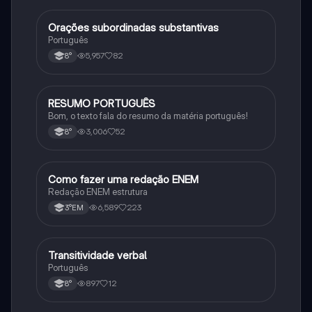
Orações subordinadas substantivas
Português
Português
5,957
82
8°
RESUMO PORTUGUÊS
Português
Bom, o texto fala do resumo da matéria português!
3,006
52
8°
Como fazer uma redação ENEM
Português
Redação ENEM estrutura
6,589
223
3°EM
Transitividade verbal
Português
Português
897
12
8°