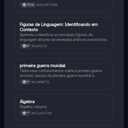
8,015
308
3°EM
F
Figuras de Linguagem: Identificando em
Português
Contexto
Aprenda a identificar as principais figuras de
linguagem através de exemplos práticos e exercícios.
692
0
8°
primeira guerra mundial
História
Teste seus conhecimentos sobre a primeira guerra
mundial, causas da primeira guerra mundial e
consequências da Primeira Guerra Mundial, fases da
2,808
0
9°
primeira guerra mundial
Álgebra
Matematica
Álgebra: resumo
3,240
65
7°