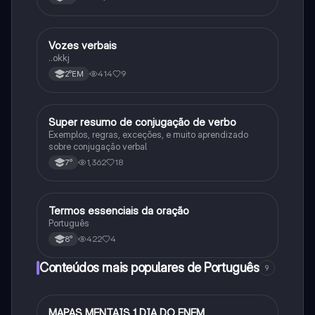
Vozes verbais
Português
..okkj
414
9
2°EM
Super resumo de conjugação de verbo
Português
Exemplos, regras, exceções, e muito aprendizado
sobre conjugação verbal
1,362
18
7°
Termos essenciais da oração
Português
Português
422
4
8°
Conteúdos mais populares de Português
9
MAPAS MENTAIS 1 DIA DO ENEM
Português