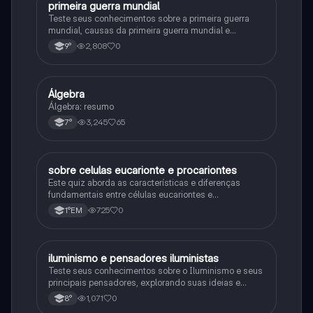
primeira guerra mundial
História
Teste seus conhecimentos sobre a primeira guerra
mundial, causas da primeira guerra mundial e
consequências da Primeira Guerra Mundial, fases da
2,808
0
9°
primeira guerra mundial
Álgebra
Matematica
Álgebra: resumo
3,245
65
7°
sobre celulas eucarionte e procariontes
Biologia
Este quiz aborda as características e diferenças
fundamentais entre células eucariontes e
procariontes.
725
0
1°EM
iluminismo e pensadores iluministas
História
Teste seus conhecimentos sobre o Iluminismo e seus
principais pensadores, explorando suas ideias e
impacto histórico.
1,071
0
8°