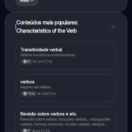
Mais
Conteúdos mais populares:
6
Characteristics of the Verb
Transitividade verbal
Português
Verbos transitivos e intransitivos
1,247
32
8°
verbos
Português
resumo de verbos
1,183
26
1°EM
Revisão sobre verbos e etc.
Português
Revisão sobre verbos, locuções verbais, conjugações
verbais, formais nominais, modos verbais, tempos
verbais e pretéritos.
441
23
6°