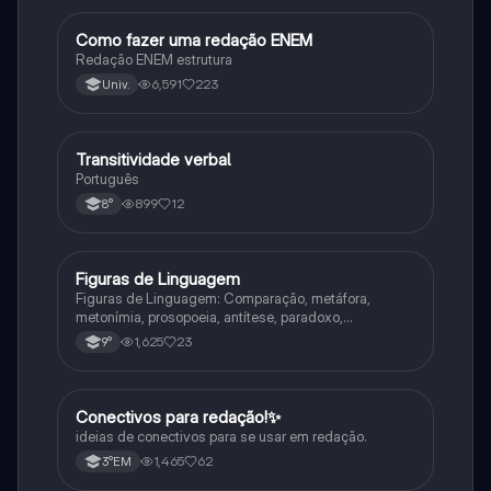
Como fazer uma redação ENEM
Português
Redação ENEM estrutura
6,591
223
Univ.
Transitividade verbal
Português
Português
899
12
8°
Figuras de Linguagem
Português
Figuras de Linguagem: Comparação, metáfora,
metonímia, prosopoeia, antítese, paradoxo,
eufemismo, hipérbole e onomatopeia
1,625
23
9°
Conectivos para redação!✨
Português
ideias de conectivos para se usar em redação.
1,465
62
3°EM