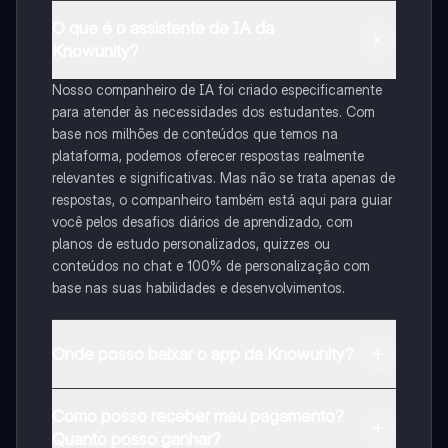
O que é o assistente de IA da
Knowunity?
Nosso companheiro de IA foi criado especificamente
para atender às necessidades dos estudantes. Com
base nos milhões de conteúdos que temos na
plataforma, podemos oferecer respostas realmente
relevantes e significativas. Mas não se trata apenas de
respostas, o companheiro também está aqui para guiar
você pelos desafios diários de aprendizado, com
planos de estudo personalizados, quizzes ou
conteúdos no chat e 100% de personalização com
base nas suas habilidades e desenvolvimentos.
Onde posso baixar o app da Knowunity?
Pode descarregar a aplicação na Google Play Store e
Como posso receber meu pagamento?
na Apple App Store.
Quanto posso ganhar?