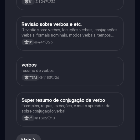
1,247
32
8°
Revisão sobre verbos e etc.
Português
Revisão sobre verbos, locuções verbais, conjugações
verbais, formais nominais, modos verbais, tempos
verbais e pretéritos.
441
23
6°
verbos
Português
resumo de verbos
1,183
26
1°EM
Super resumo de conjugação de verbo
Português
Exemplos, regras, exceções, e muito aprendizado
sobre conjugação verbal
1,362
18
7°