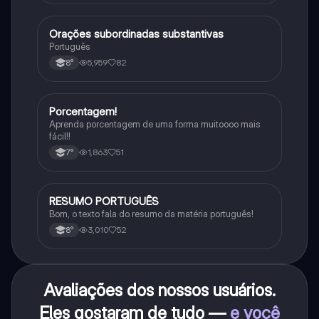
Orações subordinadas substantivas
Português
Português
5,959
82
8°
Porcentagem!
Matematica
Aprenda porcentagem de uma forma muitoooo mais
fácil!!
1,863
51
7°
RESUMO PORTUGUÊS
Português
Bom, o texto fala do resumo da matéria português!
3,010
52
8°
Avaliações dos nossos usuários.
Eles gostaram de tudo —
e você