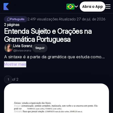
Abra o App
2.419
visualizações
·
Atualizado
27 de jul. de 2026
·
Português
2 páginas
Entenda Sujeito e Orações na
Gramática Portuguesa
Livia Soranz
Seguir
@
liviasoranz
A sintaxe é a parte da gramática que estuda como...
Mostrar mais
of
2
1