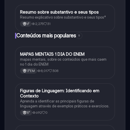
Resumo sobre substantivo e seus tipos
Português
Resumo explicativo sobre substantivo e seus tipos⁸
2,275
31
6°
Conteúdos mais populares
9
MAPAS MENTAIS 1 DIA DO ENEM
Português
mapas mentais, sobre os conteúdos que mais caem
no 1 dia do ENEM
8,017
308
3°EM
F
Figuras de Linguagem: Identificando em
Português
Contexto
Aprenda a identificar as principais figuras de
linguagem através de exemplos práticos e exercícios.
692
0
8°