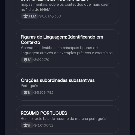
mapas mentais, sobre os conteúdos que mais caem
no 1 dia do ENEM
8,017
308
3°EM
F
Figuras de Linguagem: Identificando em
Português
Contexto
Aprenda a identificar as principais figuras de
linguagem através de exemplos práticos e exercícios.
692
0
8°
Orações subordinadas substantivas
Português
Português
5,959
82
8°
RESUMO PORTUGUÊS
Português
Bom, o texto fala do resumo da matéria português!
3,010
52
8°