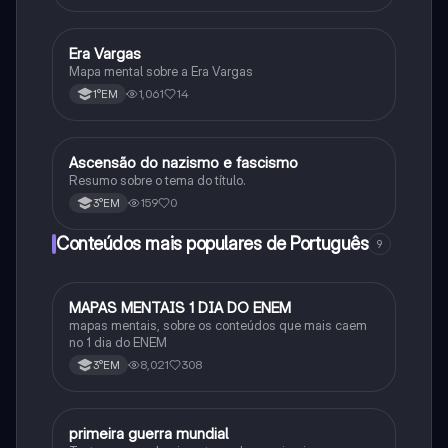
Era Vargas
História
Mapa mental sobre a Era Vargas
1,061
14
1°EM
Ascensão do nazismo e fascismo
História
Resumo sobre o tema do título.
159
0
3°EM
Conteúdos mais populares de Português
9
MAPAS MENTAIS 1 DIA DO ENEM
Português
mapas mentais, sobre os conteúdos que mais caem
no 1 dia do ENEM
8,021
308
3°EM
primeira guerra mundial
História