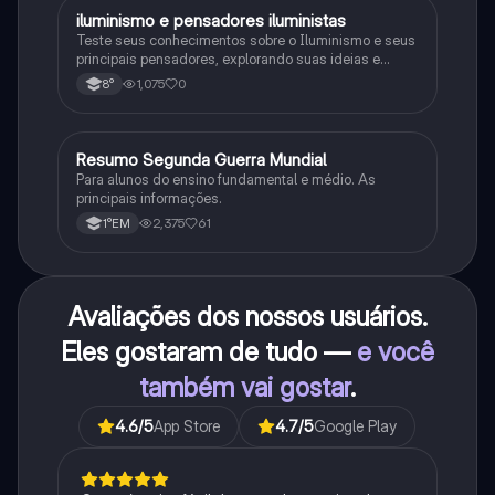
iluminismo e pensadores iluministas
História
Teste seus conhecimentos sobre o Iluminismo e seus
principais pensadores, explorando suas ideias e
impacto histórico.
1,075
0
8°
Resumo Segunda Guerra Mundial
História
Para alunos do ensino fundamental e médio. As
principais informações.
2,375
61
1°EM
Avaliações dos nossos usuários.
Eles gostaram de tudo —
e você
também vai gostar
.
4.6
/5
App Store
4.7
/5
Google Play