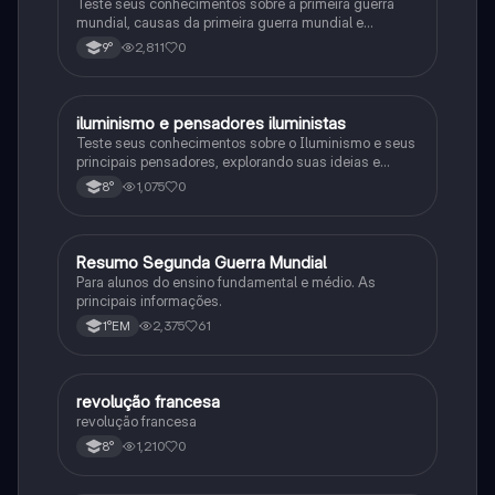
Teste seus conhecimentos sobre a primeira guerra
mundial, causas da primeira guerra mundial e
consequências da Primeira Guerra Mundial, fases da
2,811
0
9°
primeira guerra mundial
iluminismo e pensadores iluministas
História
Teste seus conhecimentos sobre o Iluminismo e seus
principais pensadores, explorando suas ideias e
impacto histórico.
1,075
0
8°
Resumo Segunda Guerra Mundial
História
Para alunos do ensino fundamental e médio. As
principais informações.
2,375
61
1°EM
revolução francesa
História
revolução francesa
1,210
0
8°