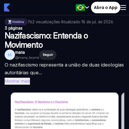
Abra o App
762
visualizações
·
Atualizado
18 de jul. de 2026
·
História
3 páginas
Nazifascismo: Entenda o
Movimento
maria
M
Seguir
@
maria_fwymk
O nazifascismo representa a união de duas ideologias
autoritárias que...
Mostrar mais