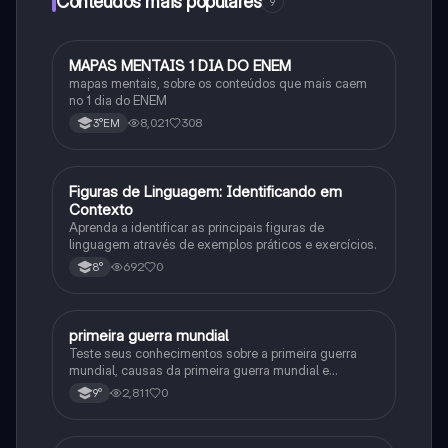
Conteúdos mais populares
9
MAPAS MENTAIS 1 DIA DO ENEM
Português
mapas mentais, sobre os conteúdos que mais caem
no 1 dia do ENEM
8,021
308
3°EM
F
Figuras de Linguagem: Identificando em
Português
Contexto
Aprenda a identificar as principais figuras de
linguagem através de exemplos práticos e exercícios.
692
0
8°
primeira guerra mundial
História
Teste seus conhecimentos sobre a primeira guerra
mundial, causas da primeira guerra mundial e
consequências da Primeira Guerra Mundial, fases da
2,811
0
9°
primeira guerra mundial