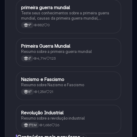
primeira guerra mundial
História
Teste seus conhecimentos sobre a primeira guerra
mundial, causas da primeira guerra mundial,
consequências da Primeira Guerra Mundial,fases da
882
0
9°
primeira guerra mundial
Primeira Guerra Mundial
História
Resumo sobre a primeira guerra mundial
4,714
123
6°
Nazismo e Fascismo
História
Resumo sobre Nazismo e Fascismo
1,256
21
8°
Revolução Industrial
História
Resumo sobre a revolução industrial
1,686
26
3°EM