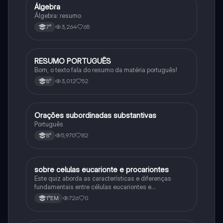
Álgebra
Matematica
Álgebra: resumo
3,264
65
7°
RESUMO PORTUGUÊS
Português
Bom, o texto fala do resumo da matéria português!
3,012
52
8°
Orações subordinadas substantivas
Português
Português
5,970
82
8°
sobre celulas eucarionte e procariontes
Biologia
Este quiz aborda as características e diferenças
fundamentais entre células eucariontes e
procariontes.
726
0
1°EM