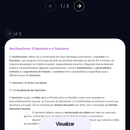
1
/
3
of
3
1
Visualizar