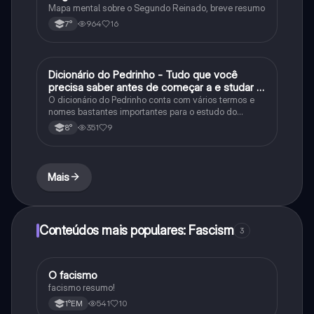
Mapa mental sobre o Segundo Reinado, breve resumo
964
16
7°
Dicionário do Pedrinho - Tudo que você
História
precisa saber antes de começar a e studar o
segundo reinado!
O dicionário do Pedrinho conta com vários termos e
nomes bastantes importantes para o estudo do
segundo reinado e muito mais.
351
9
8°
Mais
Conteúdos mais populares: Fascism
3
O facismo
História
facismo resumo!
541
10
1°EM