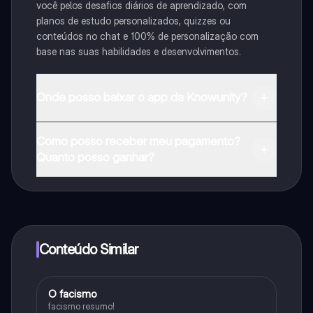
você pelos desafios diários de aprendizado, com
planos de estudo personalizados, quizzes ou
conteúdos no chat e 100% de personalização com
base nas suas habilidades e desenvolvimentos.
Onde posso baixar o app da Knowunity?
Pode descarregar a aplicação na Google Play Store e
Como posso receber meu pagamento?
na Apple App Store.
Quanto posso ganhar?
Sim, tem acesso gratuito ao conteúdo da aplicação e
ao nosso companheiro de IA. Para desbloquear
determinadas funcionalidades da aplicação, pode
adquirir o Knowunity Pro.
Conteúdo Similar
O facismo
História
facismo resumo!