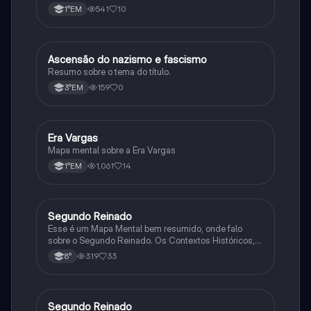
541
10
1°EM
Ascensão do nazismo e fascismo
História
Resumo sobre o tema do título.
159
0
3°EM
Era Vargas
História
Mapa mental sobre a Era Vargas
1,061
14
1°EM
Segundo Reinado
História
Esse é um Mapa Mental bem resumido, onde falo
sobre o Segundo Reinado. Os Contextos Históricos,
Monarquia, Aspectos Políticos, Economia, Sociedade,
319
33
8°
Cultura, Conflitos e Crises e Proclamação da
República.
Segundo Reinado
História