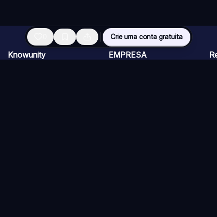
0
Crie uma conta gratuita
Knowunity
EMPRESA
R
Página inicial
CARREIRAS
Vi
Suporte
Programa de Criadores
Ch
Segurança
Kit de imprensa
Ca
Entrar
Qu
Áreas de conhecimento
Re
Si
ios)
Diretrizes
Termos de Uso (Knower)
Política de Cancelamento
Co