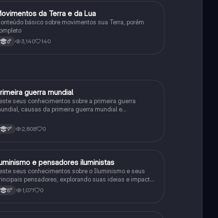
ovimentos da Terra e da Lua
Geografia
onteúdo básico sobre movimentos sua Terra, porém
ompleto
3,140
140
6°
rimeira guerra mundial
História
este seus conhecimentos sobre a primeira guerra
undial, causas da primeira guerra mundial e
onsequências da Primeira Guerra Mundial, fases da
rimeira guerra mundial
2,808
0
9°
luminismo e pensadores iluministas
História
este seus conhecimentos sobre o Iluminismo e seus
rincipais pensadores, explorando suas ideias e impacto
istórico.
1,071
0
8°