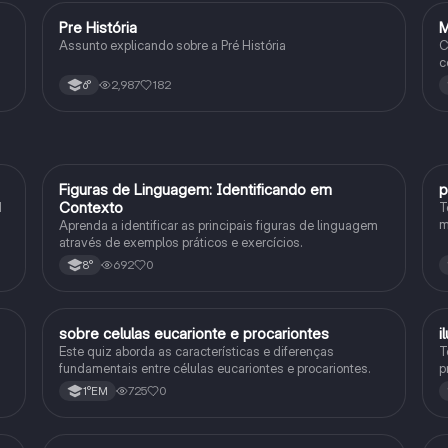
Pre História
M
Geografia
Assunto explicando sobre a Pré História
C
c
).
2,987
182
6°
F
Figuras de Linguagem: Identificando em
p
Português
Contexto
1
T
m
Aprenda a identificar as principais figuras de linguagem
c
através de exemplos práticos e exercícios.
p
692
0
8°
sobre celulas eucarionte e procariontes
i
Biologia
Este quiz aborda as características e diferenças
T
fundamentais entre células eucariontes e procariontes.
p
h
725
0
1°EM