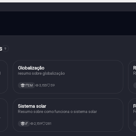
e ao nosso companheiro de IA. Para desbloquear determinadas
ity Pro.
s
9
Globalização
R
Geografia
1
resumo sobre globalização
R
3,155
39
1°EM
Sistema solar
F
Geografia
Resumo sobre como funciona o sistema solar
F
a
2,159
281
6°