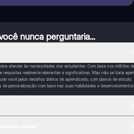
ocê nunca perguntaria...
 para atender às necessidades dos estudantes. Com base nos milhões d
respostas realmente relevantes e significativas. Mas não se trata ape
iar você pelos desafios diários de aprendizado, com planos de estudo
% de personalização com base nas suas habilidades e desenvolvimentos
na Apple App Store.
o posso ganhar?