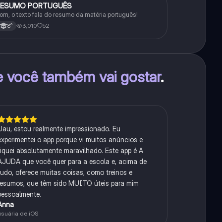
RESUMO PORTUGUÊS
Português
om, o texto fala do resumo da matéria português!
3,010
52
8°
e você também vai gostar
.
Uau, estou realmente impressionado. Eu
experimentei o app porque vi muitos anúncios e
fiquei absolutamente maravilhado. Este app é A
AJUDA que você quer para a escola e, acima de
tudo, oferece muitas coisas, como treinos e
resumos, que têm sido MUITO úteis para mim
pessoalmente.
Anna
usuária de iOS