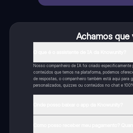
Achamos que v
O que é o assistente de IA da Knowunity?
Nosso companheiro de IA foi criado especificamente
conteúdos que temos na plataforma, podemos oferecer 
de respostas, o companheiro também está aqui para gu
personalizados, quizzes ou conteúdos no chat e 100
Onde posso baixar o app da Knowunity?
Pode descarregar a aplicação na Google Play Store e 
Como posso receber meu pagamento? Quant