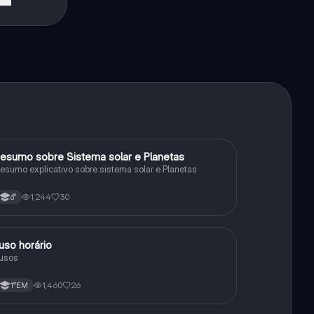
esumo sobre Sistema solar e Planetas
Geografia
esumo explicativo sobre sistema solar e Planetas
1,244
30
6°
uso horário
Geografia
usos
1,460
26
1°EM