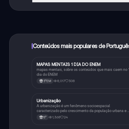
Sim, tem acesso gratuito ao conteúdo da aplicação 
funcionalidades da aplicação, pode adquirir o Knowun
Conteúdos mais populares de Portuguê
MAPAS MENTAIS 1 DIA DO ENEM
Português
mapas mentais, sobre os conteúdos que mais caem no 
dia do ENEM
8,017
308
3°EM
Urbanização
Geografia
A urbanização é um fenômeno socioespacial
caracterizado pelo crescimento da população urbana e 
expansão do urbano. Industrialização e êxodo rural são
1,368
24
8°
suas principais causas.