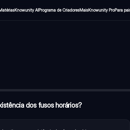
Matérias
Knowunity AI
Programa de Criadores
Mais
Knowunity Pro
Para pai
?
—
O movimento de rotação da Terra e sua forma esférica causa
e ao movimento de rotação, que fazem com que a luz solar incida
torno do sol, não tem relação com as estações do ano.
—
Falso
existência dos fusos horários?