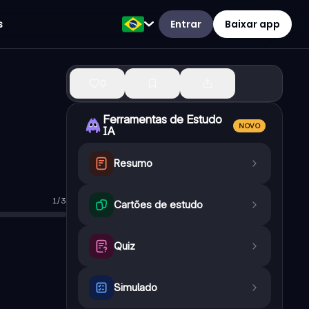
Entrar
Baixar app
s
0
Ferramentas de Estudo
NOVO
IA
Resumo
1
/
3
m a necessidade dos fusos horários.
Cartões de estudo
 de forma desigual em diferentes pontos do planeta.
—
Verdadei
Quiz
Simulado