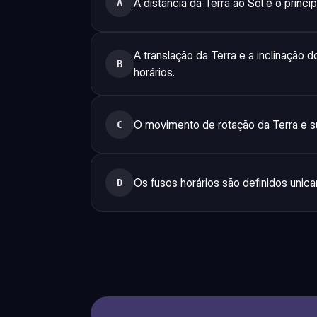
A distância da Terra ao Sol é o princi
A
A translação da Terra e a inclinação 
B
horários.
O movimento de rotação da Terra e s
C
Os fusos horários são definidos unica
D