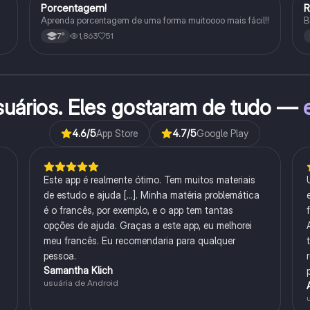
Porcentagem!
Matematica
Aprenda porcentagem de uma forma muitoooo mais fácil!!
B
1,863
51
7°
suários. Eles gostaram de tudo —
4.6
/5
App Store
4.7
/5
Google Play
Este app é realmente ótimo. Tem muitos materiais
de estudo e ajuda [...]. Minha matéria problemática
é o francês, por exemplo, e o app tem tantas
opções de ajuda. Graças a este app, eu melhorei
meu francês. Eu recomendaria para qualquer
pessoa.
Samantha Klich
usuária de Android