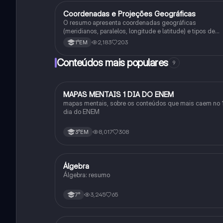
Coordenadas e Projeções Geográficas
Geografia
O resumo apresenta coordenadas geográficas
(meridianos, paralelos, longitude e latitude) e tipos de
projeções cartográficas (projeção cilíndrica, azimutal etc
2,183
203
1°EM
Conteúdos mais populares
9
MAPAS MENTAIS 1 DIA DO ENEM
Português
mapas mentais, sobre os conteúdos que mais caem no 
dia do ENEM
8,017
308
3°EM
Álgebra
Matematica
Álgebra: resumo
3,245
65
7°