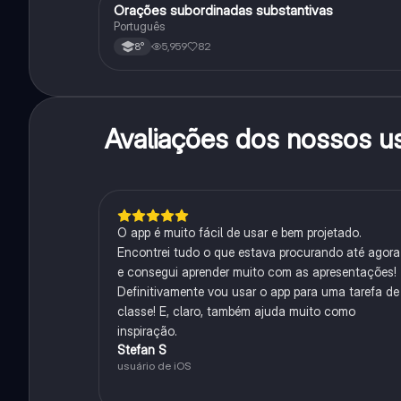
Orações subordinadas substantivas
Português
Português
5,959
82
8°
Avaliações dos nossos u
O app é muito fácil de usar e bem projetado.
Encontrei tudo o que estava procurando até agora
e consegui aprender muito com as apresentações!
Definitivamente vou usar o app para uma tarefa de
classe! E, claro, também ajuda muito como
inspiração.
Stefan S
usuário de iOS