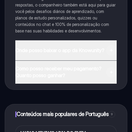
respostas, o companheiro também está aqui para guiar
você pelos desafios diários de aprendizado, com
planos de estudo personalizados, quizzes ou
conteúdos no chat e 100% de personalização com
base nas suas habilidades e desenvolvimentos.
Onde posso baixar o app da Knowunity?
Pode descarregar a aplicação na Google Play Store e
Como posso receber meu pagamento?
na Apple App Store.
Quanto posso ganhar?
Sim, tem acesso gratuito ao conteúdo da aplicação e
ao nosso companheiro de IA. Para desbloquear
determinadas funcionalidades da aplicação, pode
adquirir o Knowunity Pro.
Conteúdos mais populares de Português
9