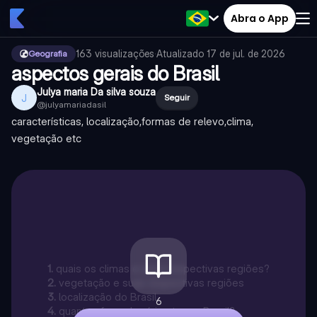
Abra o App
163
visualizações
·
Atualizado
17 de jul. de 2026
Geografia
aspectos gerais do Brasil
Julya maria Da silva souza
J
Seguir
@
julyamariadasil
características, localização,formas de relevo,clima,
vegetação etc
1
.
quais os climas e seus respectivas regiões?
2
.
vegetação e suas respectivas regiões
3
.
localização do Brasil
6
4
.
quantos fusos horários tem o Brasil?