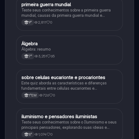
primeira guerra mundial
História
Teste seus conhecimentos sobre a primeira guerra
mundial, causas da primeira guerra mundial e
consequências da Primeira Guerra Mundial, fases da
2,811
0
9°
primeira guerra mundial
Álgebra
Matematica
Álgebra: resumo
3,251
65
7°
sobre celulas eucarionte e procariontes
Biologia
Este quiz aborda as características e diferenças
fundamentais entre células eucariontes e
procariontes.
726
0
1°EM
iluminismo e pensadores iluministas
História
Teste seus conhecimentos sobre o Iluminismo e seus
principais pensadores, explorando suas ideias e
impacto histórico.
1,074
0
8°