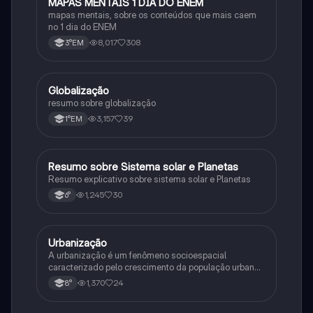
MAPAS MENTAIS 1 DIA DO ENEM
Português
mapas mentais, sobre os conteúdos que mais caem
no 1 dia do ENEM
8,017
308
3°EM
Globalização
Geografia
resumo sobre globalização
3,157
39
1°EM
Resumo sobre Sistema solar e Planetas
Geografia
Resumo explicativo sobre sistema solar e Planetas
1,245
30
6°
Urbanização
Geografia
A urbanização é um fenômeno socioespacial
caracterizado pelo crescimento da população urbana
e a expansão do urbano. Industrialização e êxodo
1,370
24
8°
rural são suas principais causas.