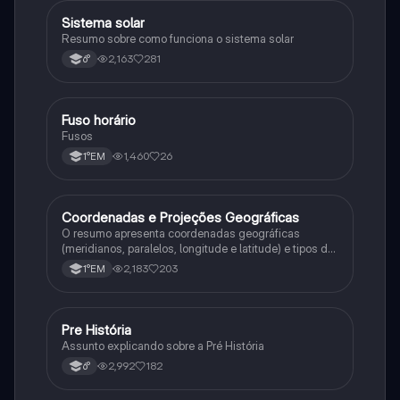
Sistema solar
Geografia
Resumo sobre como funciona o sistema solar
2,163
281
6°
Fuso horário
Geografia
Fusos
1,460
26
1°EM
Coordenadas e Projeções Geográficas
Geografia
O resumo apresenta coordenadas geográficas
(meridianos, paralelos, longitude e latitude) e tipos de
projeções cartográficas (projeção cilíndrica, azimutal
2,183
203
1°EM
etc).
Pre História
Geografia
Assunto explicando sobre a Pré História
2,992
182
6°