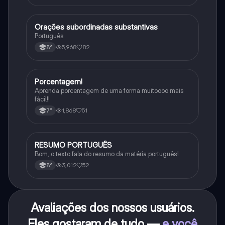
Orações subordinadas substantivas
Português
Português
5,968
82
8°
Porcentagem!
Matematica
Aprenda porcentagem de uma forma muitoooo mais
fácil!!
1,868
51
7°
RESUMO PORTUGUÊS
Português
Bom, o texto fala do resumo da matéria português!
3,012
52
8°
Avaliações dos nossos usuários.
Eles gostaram de tudo —
e você