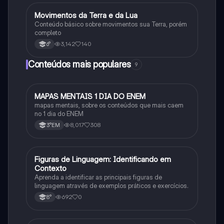
Movimentos da Terra e da Lua
Geografia
Conteúdo básico sobre movimentos sua Terra, porém
completo
3,142
140
6°
Conteúdos mais populares
9
MAPAS MENTAIS 1 DIA DO ENEM
Português
mapas mentais, sobre os conteúdos que mais caem
no 1 dia do ENEM
8,017
308
3°EM
F
Figuras de Linguagem: Identificando em
Português
Contexto
Aprenda a identificar as principais figuras de
linguagem através de exemplos práticos e exercícios.
692
0
8°